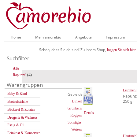
Home
Mein amorebio
Angebote
Impressum
Schön, dass Sie da sind! Zu Ihrem Shop,
loggen Sie sich bitte 
Suchfilter
Alle
(4)
Rapunzel
Warengruppen
Leinmehl
Baby & Kind
Getreide
Rapunz
250 gr
Dinkel
Brotaufstriche
Grünkern
Bäckerei & Zutaten
Details
Roggen
Drogerie & Wellness
Sonstiges
Essig & Öl
Weizen
Feinkost & Konserven
Hanfmeh