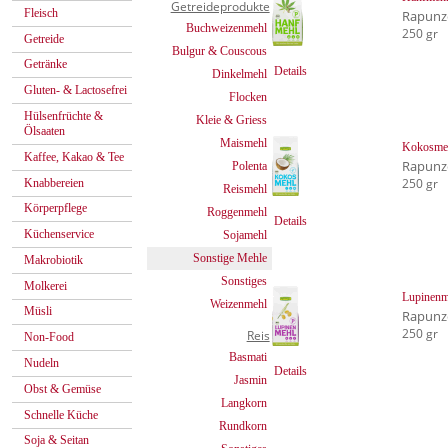
Getreideprodukte
Fleisch
Rapunz
Buchweizenmehl
250 gr
Getreide
Bulgur & Couscous
Getränke
Details
Dinkelmehl
Gluten- & Lactosefrei
Flocken
Hülsenfrüchte &
Kleie & Griess
Ölsaaten
Maismehl
Kokosme
Kaffee, Kakao & Tee
Rapunz
Polenta
250 gr
Knabbereien
Reismehl
Körperpflege
Roggenmehl
Details
Küchenservice
Sojamehl
Sonstige Mehle
Makrobiotik
Sonstiges
Molkerei
Lupinenm
Weizenmehl
Müsli
Rapunz
250 gr
Reis
Non-Food
Basmati
Nudeln
Details
Jasmin
Obst & Gemüse
Langkorn
Schnelle Küche
Rundkorn
Soja & Seitan