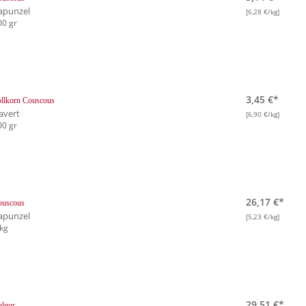
apunzel
[6,28 €/kg]
00 gr
3,45 €*
llkorn Couscous
avert
[6,90 €/kg]
00 gr
26,17 €*
ouscous
apunzel
[5,23 €/kg]
 kg
29,51 €*
lgur