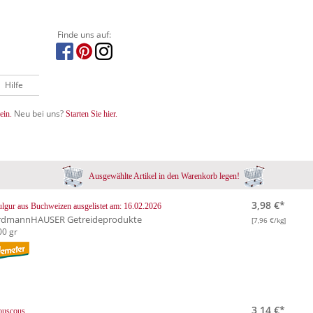
Finde uns auf:
Hilfe
Neu bei uns?
ein.
Starten Sie hier.
Ausgewählte Artikel in den Warenkorb legen!
3,98 €*
ulgur aus Buchweizen
ausgelistet am: 16.02.2026
rdmannHAUSER Getreideprodukte
[7,96 €/kg]
00 gr
3,14 €*
ouscous