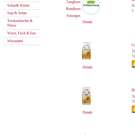
Langkorn
R
Schnelle Küche
Rundkorn
5
Soja & Seitan
Sonstiges
Trockenfrüchte &
Details
Nüsse
Wurst, Fisch & Eier
Würzmittel
Co
S
5
Details
Bu
S
5
Details