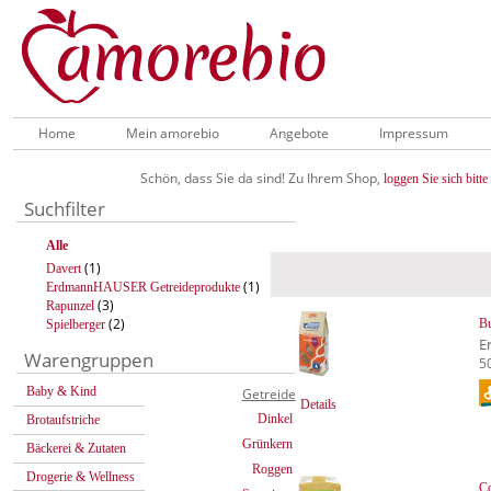
Home
Mein amorebio
Angebote
Impressum
Schön, dass Sie da sind! Zu Ihrem Shop,
loggen Sie sich bitte 
Suchfilter
Alle
(1)
Davert
(1)
ErdmannHAUSER Getreideprodukte
(3)
Rapunzel
(2)
B
Spielberger
E
Warengruppen
5
Baby & Kind
Getreide
Details
Dinkel
Brotaufstriche
Grünkern
Bäckerei & Zutaten
Roggen
Drogerie & Wellness
C