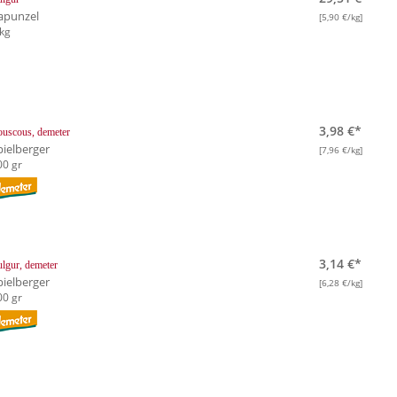
apunzel
[5,90 €/kg]
 kg
3,98 €*
uscous, demeter
pielberger
[7,96 €/kg]
00 gr
3,14 €*
lgur, demeter
pielberger
[6,28 €/kg]
00 gr