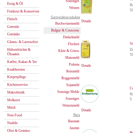
Sonstiges
Essig & Öl
R
Weizen
5
Feinkost & Konserven
Getreideprodukte
Fleisch
Details
Buchweizenmehl
Getreide
Bulgur & Couscous
Getränke
Dinkelmehl
Gluten- & Lactosefrei
Vo
Flocken
D
Hülsenfrüchte &
Kleie & Griess
Ölsaaten
5
Maismehl
Kaffee, Kakao & Tee
Polenta
Details
Knabbereien
Reismehl
Körperpflege
Roggenmehl
Küchenservice
Sojamehl
C
Sonstige Mehle
Makrobiotik
R
Sonstiges
5
Molkerei
Weizenmehl
Müsli
Details
Reis
Non-Food
Basmati
Nudeln
Jasmin
Obst & Gemüse
Bu