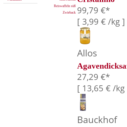
Reiswaffeln süß
99,79 €*
Zwieback
[ 3,99 € /kg ]
Allos
Agavendicksa
27,29 €*
[ 13,65 € /kg 
Bauckhof