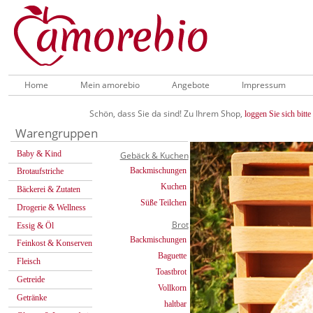
Home
Mein amorebio
Angebote
Impressum
Schön, dass Sie da sind! Zu Ihrem Shop,
loggen Sie sich bitte 
Warengruppen
Baby & Kind
Gebäck & Kuchen
Backmischungen
Brotaufstriche
Kuchen
Bäckerei & Zutaten
Süße Teilchen
Drogerie & Wellness
Brot
Essig & Öl
Backmischungen
Feinkost & Konserven
Baguette
Fleisch
Toastbrot
Getreide
Vollkorn
Getränke
haltbar