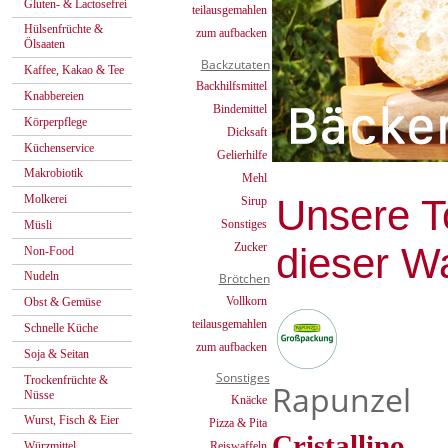
Gluten- & Lactosefrei
teilausgemahlen
Hülsenfrüchte &
zum aufbacken
Ölsaaten
Backzutaten
Kaffee, Kakao & Tee
Backhilfsmittel
Knabbereien
Bindemittel
Körperpflege
Dicksaft
Küchenservice
Gelierhilfe
Makrobiotik
Mehl
Unsere To
Molkerei
Sirup
Sonstiges
Müsli
dieser W
Zucker
Non-Food
Nudeln
Brötchen
Vollkorn
Obst & Gemüse
teilausgemahlen
Schnelle Küche
zum aufbacken
Soja & Seitan
Sonstiges
Trockenfrüchte &
Rapunzel
Nüsse
Knäcke
Wurst, Fisch & Eier
Pizza & Pita
Cristallino
Reiswaffeln
Würzmittel