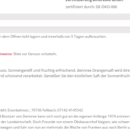
zertifiziert durch: DE-ÖKO-006
ch dem Öffnen kühl lagern und innerhalb von 5 Tagen aufbrauchen.
nweise:
Bitte vor Genuss schütteln.
uss. Sonnengereift und fruchtig-erfrischend. dennree Orangensaft wird dir
nd schonend verarbeitet. Genießen Sie den köstlichen Saft der Sonnenfrüch
H; Eisenbahnstr.; 70736 Fellbach; 07142-9145542
Besitzer von Dennree kann sich noch gut an die eigenen Anfänge 1974 erinnern.
in der Landwirtschaft. Doch Freunde von einem Ökobauernhof klagten, wie schwer
astwagen und fuhr von nun an mehrmals die Woche von Franken aus nach Berlin 