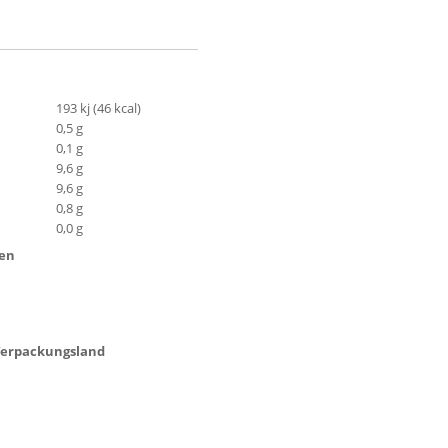
193 kj (46 kcal)
0,5 g
0,1 g
9,6 g
9,6 g
0,8 g
0,0 g
ten
/ Verpackungsland