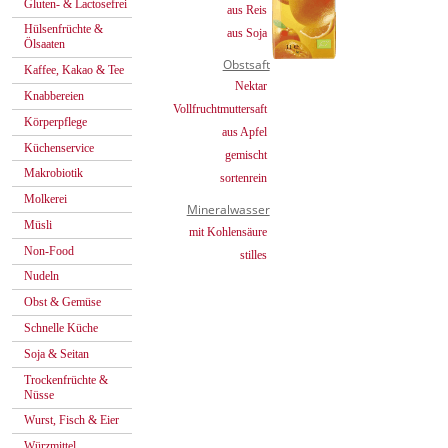
Gluten- & Lactosefrei
aus Reis
Hülsenfrüchte &
aus Soja
Ölsaaten
Obstsaft
Kaffee, Kakao & Tee
Nektar
Knabbereien
Vollfruchtmuttersaft
Körperpflege
aus Apfel
Küchenservice
gemischt
Makrobiotik
sortenrein
Molkerei
Mineralwasser
Müsli
mit Kohlensäure
Non-Food
stilles
Nudeln
Obst & Gemüse
Schnelle Küche
Soja & Seitan
Trockenfrüchte &
Nüsse
Wurst, Fisch & Eier
Würzmittel