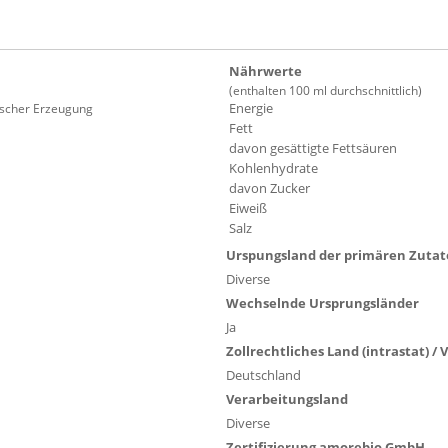
Nährwerte
(enthalten 100 ml durchschnittlich)
Energie
gischer Erzeugung
Fett
davon gesättigte Fettsäuren
Kohlenhydrate
davon Zucker
Eiweiß
Salz
Urspungsland der primären Zuta
Diverse
Wechselnde Ursprungsländer
Ja
Zollrechtliches Land (intrastat) 
Deutschland
Verarbeitungsland
Diverse
Zertifizierung amorebio GmbH