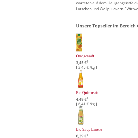
warteten auf dem Heiligengeistfeld 
Latschen und Wollpullovern. "Wir wo
Unsere Topseller im Bereich 
Orangensaft
1
3,45 €
[ 3,45 € /kg ]
Bio Quittensaft
1
4,49 €
[ 6,41 € /kg ]
Bio Sirup Limette
1
6,29 €