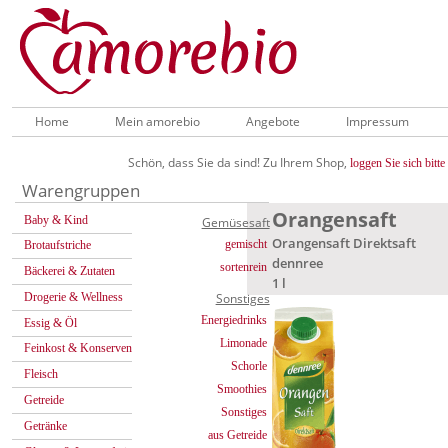
Home
Mein amorebio
Angebote
Impressum
Schön, dass Sie da sind! Zu Ihrem Shop,
loggen Sie sich bitte 
Warengruppen
Orangensaft
Baby & Kind
Gemüsesaft
Orangensaft Direktsaft
gemischt
Brotaufstriche
dennree
sortenrein
Bäckerei & Zutaten
1 l
Drogerie & Wellness
Sonstiges
Energiedrinks
Essig & Öl
Limonade
Feinkost & Konserven
Schorle
Fleisch
Smoothies
Getreide
Sonstiges
Getränke
aus Getreide