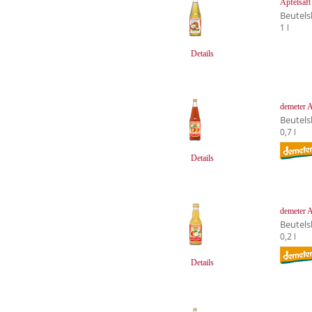
Apfelsaft
Beutels
1 l
Details
demeter 
Beutels
0,7 l
Details
demeter A
Beutels
0,2 l
Details