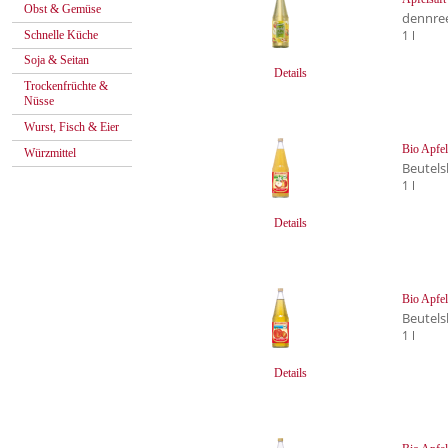
Obst & Gemüse
dennre
1 l
Schnelle Küche
Soja & Seitan
Details
Trockenfrüchte &
Nüsse
Wurst, Fisch & Eier
Bio Apfel
Würzmittel
Beutels
1 l
Details
Bio Apfel
Beutels
1 l
Details