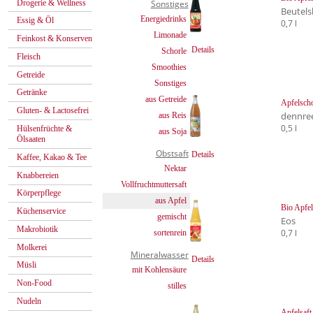
Drogerie & Wellness
Sonstiges
Beutels
Energiedrinks
Essig & Öl
0,7 l
Limonade
Feinkost & Konserven
Details
Schorle
Fleisch
Smoothies
Getreide
Sonstiges
Getränke
aus Getreide
Apfelscho
Gluten- & Lactosefrei
dennre
aus Reis
0,5 l
Hülsenfrüchte &
aus Soja
Ölsaaten
Obstsaft
Details
Kaffee, Kakao & Tee
Nektar
Knabbereien
Vollfruchtmuttersaft
Körperpflege
aus Apfel
Bio Apfel
Küchenservice
gemischt
Eos
Makrobiotik
0,7 l
sortenrein
Molkerei
Mineralwasser
Details
Müsli
mit Kohlensäure
Non-Food
stilles
Nudeln
Apfelsaft