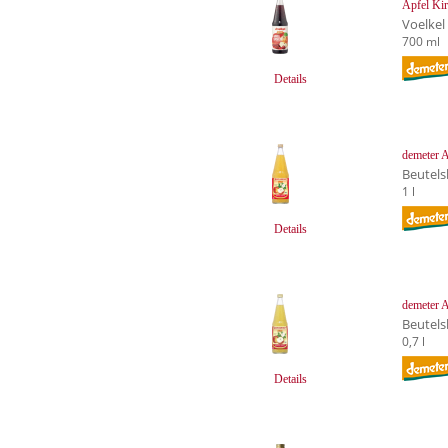
Apfel Ki
Voelkel
700 ml
Details
demeter A
Beutels
1 l
Details
demeter A
Beutels
0,7 l
Details