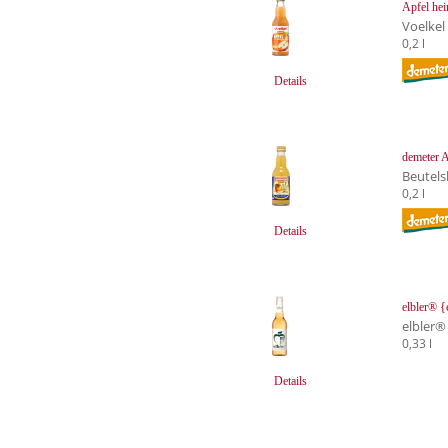
Apfel hei
Voelkel
0,2 l
Details
demeter 
Beutels
0,2 l
Details
elbler® {
elbler®
0,33 l
Details