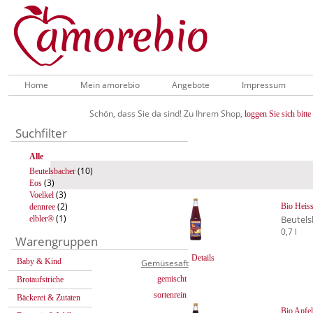
Home
Mein amorebio
Angebote
Impressum
Schön, dass Sie da sind! Zu Ihrem Shop,
loggen Sie sich bitte 
Suchfilter
Alle
(10)
Beutelsbacher
(3)
Eos
(3)
Voelkel
(2)
Bio Heiss
dennree
(1)
Beutels
elbler®
0,7 l
Warengruppen
Details
Baby & Kind
Gemüsesaft
gemischt
Brotaufstriche
sortenrein
Bäckerei & Zutaten
Bio Apfe