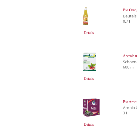
Bio Oran
Beutels
0,7 l
Details
Acerola n
Schoen
600 ml
Details
Bio Aroni
Aronia 
3 l
Details