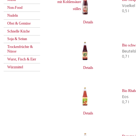
mit Kohlensäure
Voelkel
Non-Food
stilles
0,5 l
Nudeln
Details
Obst & Gemüse
Schnelle Küche
Soja & Seitan
Bio schwa
Trockenfrüchte &
Beutels
Nüsse
0,7 l
Wurst, Fisch & Eier
Würzmittel
Details
Bio Rhab
Eos
0,7 l
Details