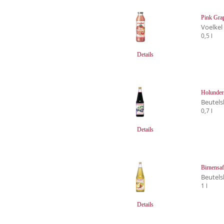
Pink Grap
Voelkel
0,5 l
Details
Holunder
Beutels
0,7 l
Details
Birnensaf
Beutels
1 l
Details