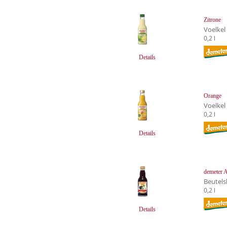
Zitrone
Voelkel
0,2 l
Details
Orange
Voelkel
0,2 l
Details
demeter A
Beutels
0,2 l
Details