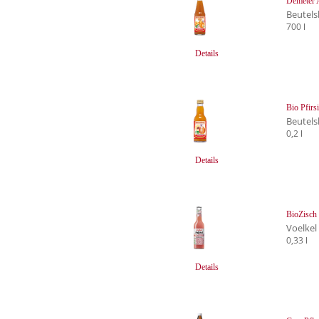
Demeter 
Beutels
700 l
Details
Bio Pfirs
Beutels
0,2 l
Details
BioZisch
Voelkel
0,33 l
Details