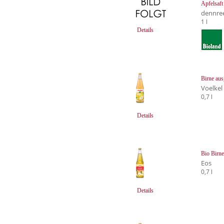
Apfelsaft
dennre
1 l
Details
Birne
aus
Voelkel
0,7 l
Details
Bio Birne
Eos
0,7 l
Details