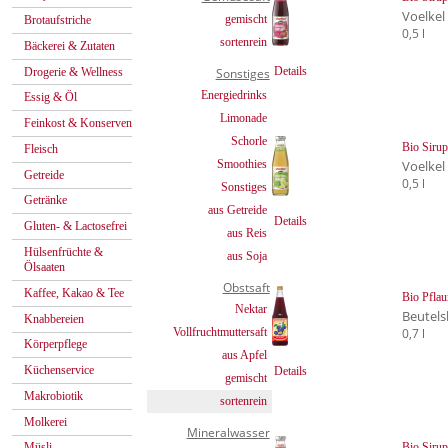
Voelkel
gemischt
Brotaufstriche
0,5 l
sortenrein
Bäckerei & Zutaten
Details
Drogerie & Wellness
Sonstiges
Energiedrinks
Essig & Öl
Limonade
Feinkost & Konserven
Schorle
Bio Sirup
Fleisch
Smoothies
Voelkel
Getreide
0,5 l
Sonstiges
Getränke
aus Getreide
Details
Gluten- & Lactosefrei
aus Reis
Hülsenfrüchte &
aus Soja
Ölsaaten
Obstsaft
Kaffee, Kakao & Tee
Bio Pfla
Nektar
Beutels
Knabbereien
0,7 l
Vollfruchtmuttersaft
Körperpflege
aus Apfel
Küchenservice
Details
gemischt
Makrobiotik
sortenrein
Molkerei
Mineralwasser
Bio Siru
Müsli