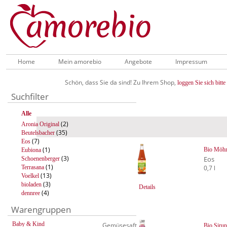
Home
Mein amorebio
Angebote
Impressum
Schön, dass Sie da sind! Zu Ihrem Shop,
loggen Sie sich bitte 
Suchfilter
Alle
(2)
Aronia Original
(35)
Beutelsbacher
(7)
Eos
(1)
Bio Möhre
Eubiona
(3)
Eos
Schoenenberger
(1)
Terrasana
0,7 l
(13)
Voelkel
(3)
bioladen
Details
(4)
dennree
Warengruppen
Baby & Kind
Gemüsesaft
Bio Siru