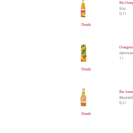
Bio Oran
Eos
0,7 l
Details
Orangens
dennre
1 l
Details
Bio Anan
Beutels
0,2 l
Details