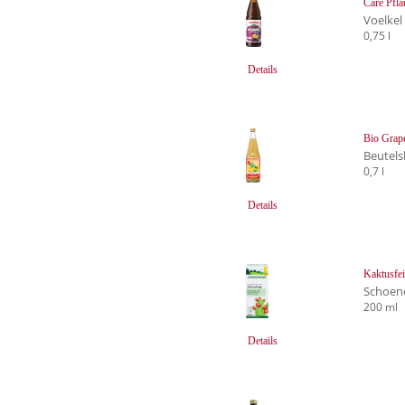
Care Pfl
Voelkel
0,75 l
Details
Bio Grape
Beutels
0,7 l
Details
Kaktusfei
Schoen
200 ml
Details