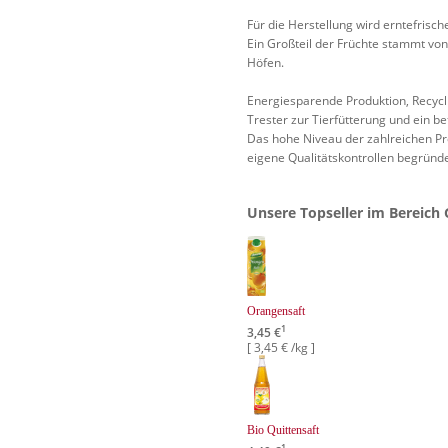
Für die Herstellung wird erntefrisc
Ein Großteil der Früchte stammt v
Höfen.
Energiesparende Produktion, Recy
Trester zur Tierfütterung und ein b
Das hohe Niveau der zahlreichen Pr
eigene Qualitätskontrollen begründe
Unsere Topseller im Bereich 
Orangensaft
1
3,45 €
[ 3,45 € /kg ]
Bio Quittensaft
1