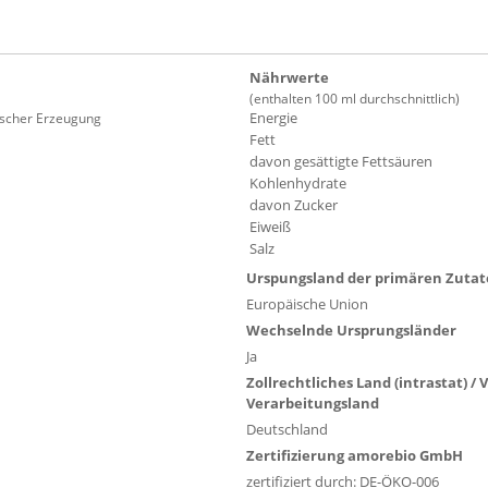
Nährwerte
(enthalten 100 ml durchschnittlich)
Energie
gischer Erzeugung
Fett
davon gesättigte Fettsäuren
Kohlenhydrate
davon Zucker
Eiweiß
Salz
Urspungsland der primären Zuta
Europäische Union
Wechselnde Ursprungsländer
Ja
Zollrechtliches Land (intrastat) /
Verarbeitungsland
Deutschland
Zertifizierung amorebio GmbH
zertifiziert durch: DE-ÖKO-006