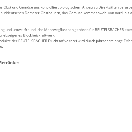
hes Obst und Gemüse aus kontrolliert biologischem Anbau zu Direktsäften verarbe
on süddeutschen Demeter-Obstbauern, das Gemüse kommt sowohl von nord- als
cling und umweltfreundliche Mehrwegflaschen gehören für BEUTELSBACHER eben
etriebseigenes Blockheizkraftwerk.
odukte der BEUTELSBACHER Fruchtsaftkelterei wird durch jahrzehntelange Erfah
t.
Getränke: