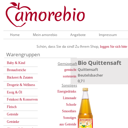
Home
Mein amorebio
Angebote
Impressum
Schön, dass Sie da sind! Zu Ihrem Shop,
loggen Sie sich bitte 
Warengruppen
Bio Quittensaft
Baby & Kind
Gemüsesaft
Quittensaft
gemischt
Brotaufstriche
Beutelsbacher
sortenrein
Bäckerei & Zutaten
0,7 l
Drogerie & Wellness
Sonstiges
Energiedrinks
Essig & Öl
Limonade
Feinkost & Konserven
Schorle
Fleisch
Smoothies
Getreide
Sonstiges
Getränke
aus Getreide