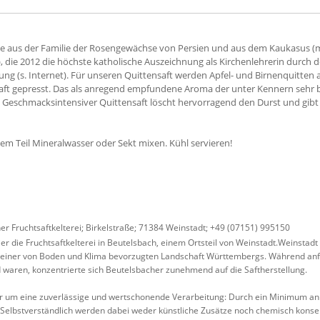
e aus der Familie der Rosengewächse von Persien und aus dem Kaukasus (mi
 die 2012 die höchste katholische Auszeichnung als Kirchenlehrerin durch de
ung (s. Internet). Für unseren Quittensaft werden Apfel- und Birnenquitten
ft gepresst. Das als anregend empfundene Aroma der unter Kennern sehr be
. Geschmacksintensiver Quittensaft löscht hervorragend den Durst und gib
einem Teil Mineralwasser oder Sekt mixen. Kühl servieren!
 Fruchtsaftkelterei; Birkelstraße; 71384 Weinstadt; +49 (07151) 995150
er die Fruchtsaftkelterei in Beutelsbach, einem Ortsteil von Weinstadt.Weinstadt
 einer von Boden und Klima bevorzugten Landschaft Württembergs. Während an
 waren, konzentrierte sich Beutelsbacher zunehmend auf die Saftherstellung.
r um eine zuverlässige und wertschonende Verarbeitung: Durch ein Minimum an
. Selbstverständlich werden dabei weder künstliche Zusätze noch chemisch konse