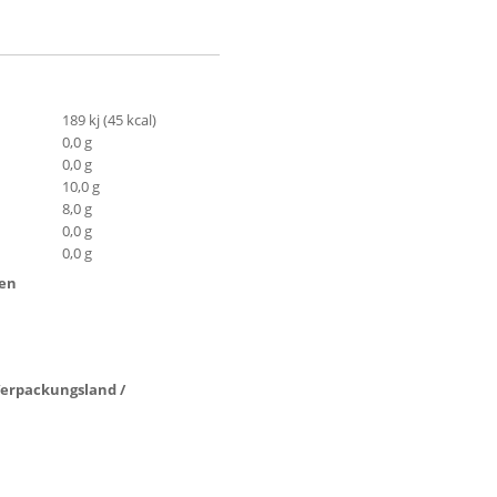
189 kj (45 kcal)
0,0 g
0,0 g
10,0 g
8,0 g
0,0 g
0,0 g
ten
 Verpackungsland /