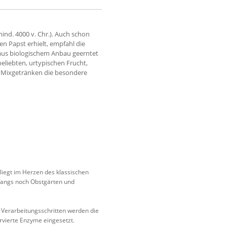
nd. 4000 v. Chr.). Auch schon
n Papst erhielt, empfahl die
 aus biologischem Anbau geerntet
liebten, urtypischen Frucht,
t Mixgetränken die besondere
 liegt im Herzen des klassischen
fangs noch Obstgärten und
 Verarbeitungsschritten werden die
rvierte Enzyme eingesetzt.