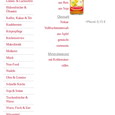
Gluten- & Lactosefrei
aus Reis
Hülsenfrüchte &
aus Soja
Ölsaaten
Obstsaft
Kaffee, Kakao & Tee
+Pfand: 0,15 €
Nektar
Knabbereien
Vollfruchtmuttersaft
Körperpflege
aus Apfel
Küchenservice
gemischt
Makrobiotik
sortenrein
Molkerei
Mineralwasser
Müsli
mit Kohlensäure
Non-Food
stilles
Nudeln
Obst & Gemüse
Schnelle Küche
Soja & Seitan
Trockenfrüchte &
Nüsse
Wurst, Fisch & Eier
Würzmittel