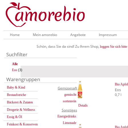
Home
Mein amorebio
Angebote
Impressum
Schön, dass Sie da sind! Zu Ihrem Shop,
loggen Sie sich bitte 
Suchfilter
Alle
(3)
Eos
Warengruppen
Bio Apfel
Baby & Kind
Gemüsesaft
Eos
0,7 l
gemischt
Brotaufstriche
sortenrein
Bäckerei & Zutaten
Details
Drogerie & Wellness
Sonstiges
Energiedrinks
Essig & Öl
Limonade
Feinkost & Konserven
Bio Apfel