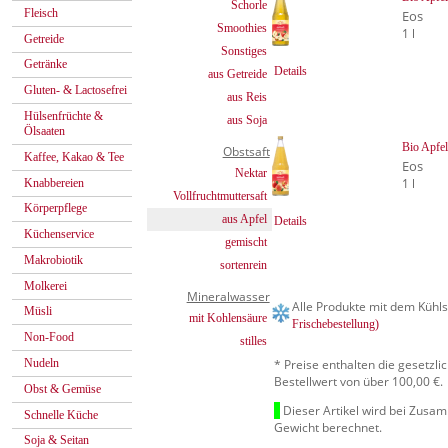
Schorle
Fleisch
Eos
Smoothies
1 l
Getreide
Sonstiges
Getränke
Details
aus Getreide
Gluten- & Lactosefrei
aus Reis
Hülsenfrüchte &
aus Soja
Ölsaaten
Bio Apfel
Obstsaft
Kaffee, Kakao & Tee
Eos
Nektar
1 l
Knabbereien
Vollfruchtmuttersaft
Körperpflege
aus Apfel
Details
Küchenservice
gemischt
Makrobiotik
sortenrein
Molkerei
Mineralwasser
Alle Produkte mit dem Kühls
Müsli
mit Kohlensäure
Frischebestellung)
Non-Food
stilles
* Preise enthalten die gesetzl
Nudeln
Bestellwert von über 100,00 €.
Obst & Gemüse
Dieser Artikel wird bei Zusa
Schnelle Küche
Gewicht berechnet.
Soja & Seitan