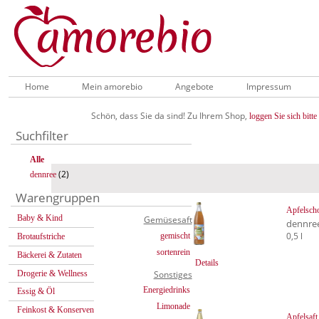
Home
Mein amorebio
Angebote
Impressum
Schön, dass Sie da sind! Zu Ihrem Shop,
loggen Sie sich bitte 
Suchfilter
Alle
(2)
dennree
Warengruppen
Apfelscho
Baby & Kind
Gemüsesaft
dennre
0,5 l
gemischt
Brotaufstriche
sortenrein
Bäckerei & Zutaten
Details
Drogerie & Wellness
Sonstiges
Energiedrinks
Essig & Öl
Limonade
Feinkost & Konserven
Apfelsaft