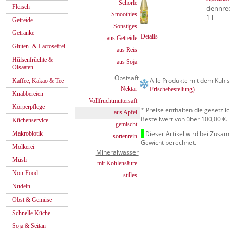
Schorle
Fleisch
dennre
Smoothies
1 l
Getreide
Sonstiges
Getränke
Details
aus Getreide
Gluten- & Lactosefrei
aus Reis
Hülsenfrüchte &
aus Soja
Ölsaaten
Obstsaft
Alle Produkte mit dem Kühls
Kaffee, Kakao & Tee
Nektar
Frischebestellung)
Knabbereien
Vollfruchtmuttersaft
Körperpflege
* Preise enthalten die gesetzl
aus Apfel
Bestellwert von über 100,00 €.
Küchenservice
gemischt
Dieser Artikel wird bei Zusa
Makrobiotik
sortenrein
Gewicht berechnet.
Molkerei
Mineralwasser
Müsli
mit Kohlensäure
Non-Food
stilles
Nudeln
Obst & Gemüse
Schnelle Küche
Soja & Seitan