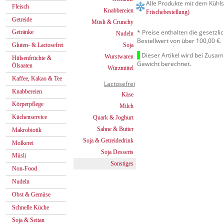
Alle Produkte mit dem Kühls
Fleisch
Knabbereien
Frischebestellung)
Getreide
Müsli & Crunchy
* Preise enthalten die gesetzl
Getränke
Nudeln
Bestellwert von über 100,00 €.
Soja
Gluten- & Lactosefrei
Dieser Artikel wird bei Zusa
Wurstwaren
Hülsenfrüchte &
Gewicht berechnet.
Ölsaaten
Würzmittel
Kaffee, Kakao & Tee
Lactosefrei
Knabbereien
Käse
Körperpflege
Milch
Küchenservice
Quark & Joghurt
Sahne & Butter
Makrobiotik
Soja & Getreidedrink
Molkerei
Soja Desserts
Müsli
Sonstiges
Non-Food
Nudeln
Obst & Gemüse
Schnelle Küche
Soja & Seitan