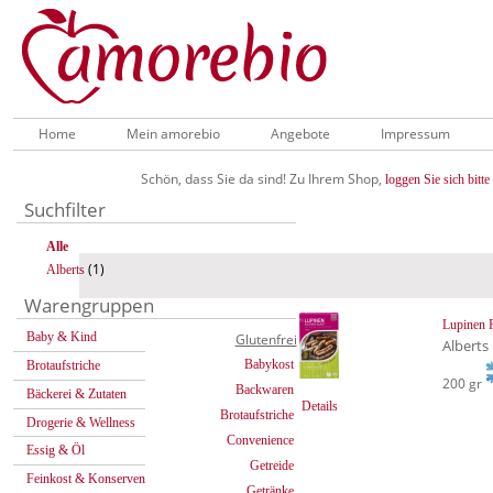
Home
Mein amorebio
Angebote
Impressum
Schön, dass Sie da sind! Zu Ihrem Shop,
loggen Sie sich bitte 
Suchfilter
Alle
(1)
Alberts
Warengruppen
Lupinen 
Baby & Kind
Glutenfrei
Alberts
Babykost
Brotaufstriche
200 gr
Backwaren
Bäckerei & Zutaten
Details
Brotaufstriche
Drogerie & Wellness
Convenience
Essig & Öl
Getreide
Feinkost & Konserven
Getränke