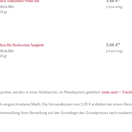
3,66 €*
licia Vollkornreis Penne Bio
licia Bio
[14,64 €/kg]
50 gr
3,66 €*
licia Bio Buchweizen Spaghetti
licia Bio
[14,64 €/kg]
50 gr
symbol, werden in einer Kühltasche, im Pfandsystem geliefert.
(siehe auch>> Frisch
ich vorgeschriebene MwSt. Die Versandkosten von 5,95 € entfallen bei einem Best
mmenstellung Ihrer Bestellung auf der Grundlage des Grundpreises nach exaktem