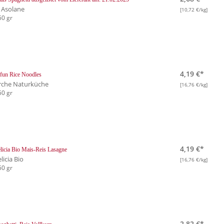
e Asolane
[10,72 €/kg]
50 gr
4,19 €*
fun Rice Noodles
rche Naturküche
[16,76 €/kg]
50 gr
4,19 €*
licia Bio Mais-Reis Lasagne
licia Bio
[16,76 €/kg]
50 gr
2,82 €*