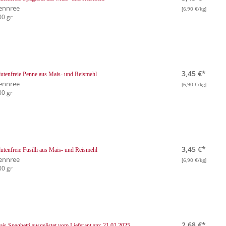
ennree
[6,90 €/kg]
00 gr
3,45 €*
utenfreie Penne aus Mais- und Reismehl
ennree
[6,90 €/kg]
00 gr
3,45 €*
utenfreie Fusilli aus Mais- und Reismehl
ennree
[6,90 €/kg]
00 gr
2,68 €*
is Spaghetti
ausgelistet vom Lieferant am: 21.02.2025