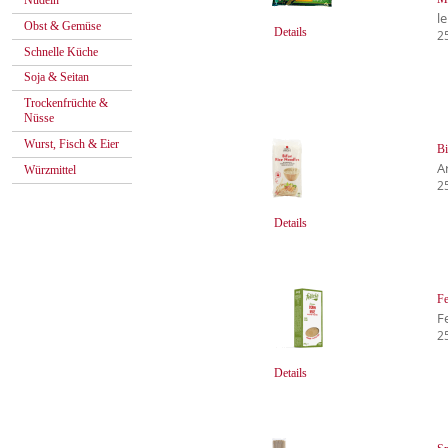
Nudeln
l
Obst & Gemüse
Details
2
Schnelle Küche
Soja & Seitan
Trockenfrüchte &
Nüsse
Wurst, Fisch & Eier
Bi
A
Würzmittel
2
Details
Fe
Fe
2
Details