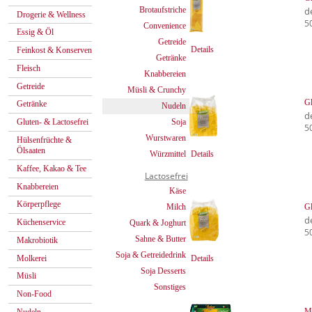
Brotaufstriche
d
Drogerie & Wellness
5
Convenience
Essig & Öl
Getreide
Details
Feinkost & Konserven
Getränke
Fleisch
Knabbereien
Getreide
Müsli & Crunchy
Gl
Getränke
Nudeln
d
Soja
Gluten- & Lactosefrei
5
Wurstwaren
Hülsenfrüchte &
Ölsaaten
Würzmittel
Details
Kaffee, Kakao & Tee
Lactosefrei
Knabbereien
Käse
Körperpflege
Milch
Gl
d
Küchenservice
Quark & Joghurt
5
Sahne & Butter
Makrobiotik
Soja & Getreidedrink
Molkerei
Details
Soja Desserts
Müsli
Sonstiges
Non-Food
Ma