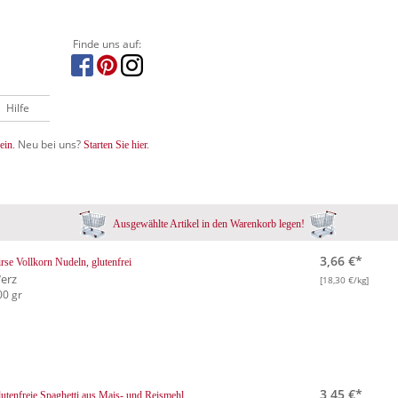
Finde uns auf:
Hilfe
Neu bei uns?
ein.
Starten Sie hier.
Ausgewählte Artikel in den Warenkorb legen!
3,66 €*
rse Vollkorn Nudeln, glutenfrei
erz
[18,30 €/kg]
00 gr
3,45 €*
utenfreie Spaghetti aus Mais- und Reismehl