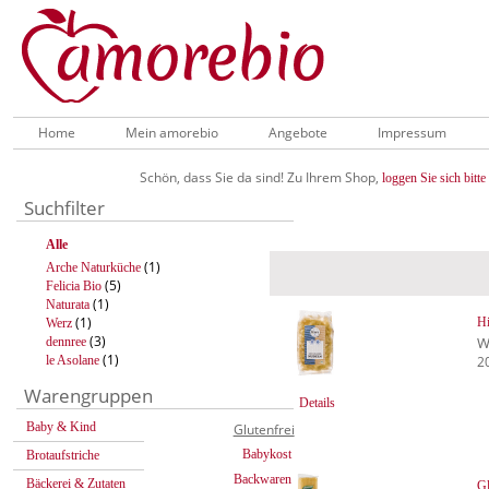
Home
Mein amorebio
Angebote
Impressum
Schön, dass Sie da sind! Zu Ihrem Shop,
loggen Sie sich bitte 
Suchfilter
Alle
(1)
Arche Naturküche
(5)
Felicia Bio
(1)
Naturata
(1)
Hi
Werz
(3)
W
dennree
(1)
le Asolane
2
Warengruppen
Details
Baby & Kind
Glutenfrei
Babykost
Brotaufstriche
Backwaren
Bäckerei & Zutaten
Gl