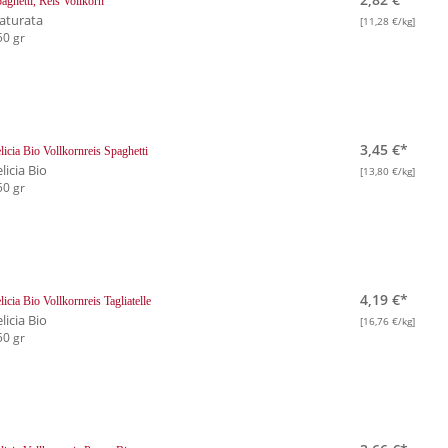
aghetti, Reis Vollkorn
aturata
[11,28 €/kg]
50 gr
3,45 €*
licia Bio Vollkornreis Spaghetti
licia Bio
[13,80 €/kg]
50 gr
4,19 €*
licia Bio Vollkornreis Tagliatelle
licia Bio
[16,76 €/kg]
50 gr