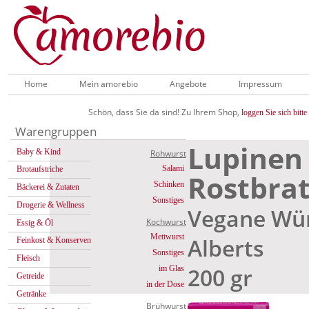
Home
Mein amorebio
Angebote
Impressum
Schön, dass Sie da sind! Zu Ihrem Shop,
loggen Sie sich bitte 
Warengruppen
Lupinen
Baby & Kind
Rohwurst
Salami
Brotaufstriche
Rostbra
Schinken
Bäckerei & Zutaten
Sonstiges
Drogerie & Wellness
Vegane Wür
Kochwurst
Essig & Öl
Mettwurst
Alberts
Feinkost & Konserven
Sonstiges
Fleisch
200 gr
im Glas
Getreide
in der Dose
Getränke
Brühwurst