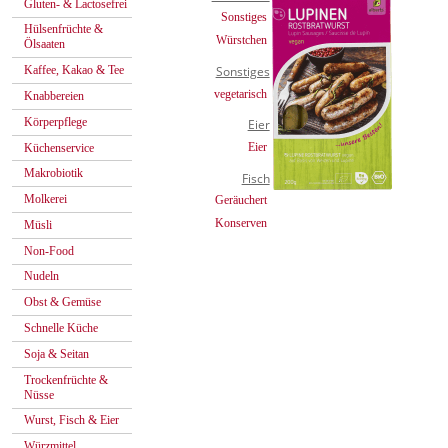
Gluten- & Lactosefrei
Sonstiges
Hülsenfrüchte &
Würstchen
Ölsaaten
Kaffee, Kakao & Tee
Sonstiges
vegetarisch
Knabbereien
Körperpflege
Eier
Eier
Küchenservice
Makrobiotik
Fisch
Molkerei
Geräuchert
Konserven
Müsli
Non-Food
Nudeln
Obst & Gemüse
Schnelle Küche
Soja & Seitan
Trockenfrüchte &
Nüsse
Wurst, Fisch & Eier
Würzmittel