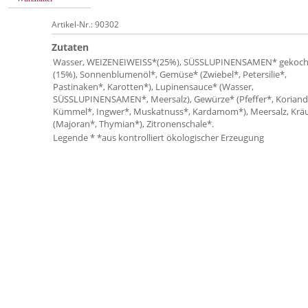
Artikel-Nr.: 90302
Zutaten
Wasser, WEIZENEIWEISS*(25%), SÜSSLUPINENSAMEN* gekoch
(15%), Sonnenblumenöl*, Gemüse* (Zwiebel*, Petersilie*,
Pastinaken*, Karotten*), Lupinensauce* (Wasser,
SÜSSLUPINENSAMEN*, Meersalz), Gewürze* (Pfeffer*, Koriand
Kümmel*, Ingwer*, Muskatnuss*, Kardamom*), Meersalz, Krä
(Majoran*, Thymian*), Zitronenschale*.
Legende * *aus kontrolliert ökologischer Erzeugung