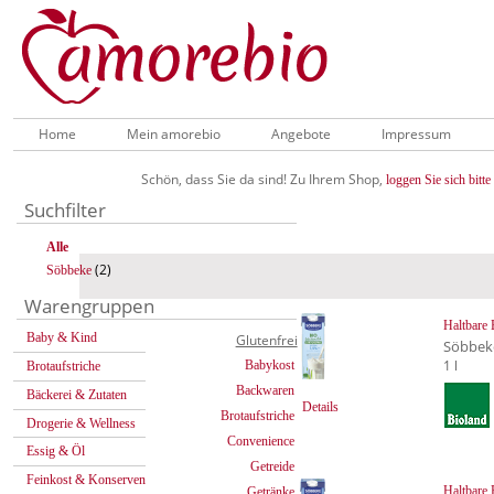
Home
Mein amorebio
Angebote
Impressum
Schön, dass Sie da sind! Zu Ihrem Shop,
loggen Sie sich bitte 
Suchfilter
Alle
(2)
Söbbeke
Warengruppen
Haltbare 
Baby & Kind
Glutenfrei
Söbbek
1 l
Babykost
Brotaufstriche
Backwaren
Bäckerei & Zutaten
Details
Brotaufstriche
Drogerie & Wellness
Convenience
Essig & Öl
Getreide
Feinkost & Konserven
Haltbare 
Getränke