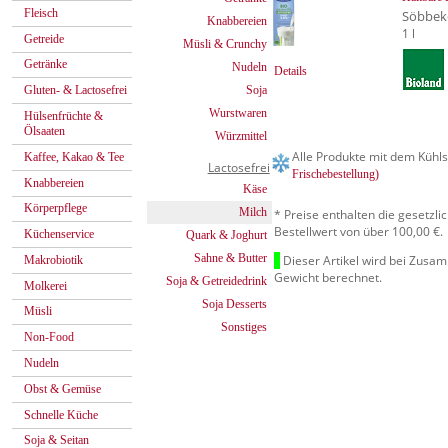
Fleisch
Söbbek
Knabbereien
1 l
Getreide
Müsli & Crunchy
Getränke
Nudeln
Details
Soja
Gluten- & Lactosefrei
Wurstwaren
Hülsenfrüchte &
Ölsaaten
Würzmittel
Alle Produkte mit dem Kühls
Kaffee, Kakao & Tee
Lactosefrei
Frischebestellung)
Knabbereien
Käse
Körperpflege
Milch
* Preise enthalten die gesetzl
Bestellwert von über 100,00 €.
Küchenservice
Quark & Joghurt
Sahne & Butter
Dieser Artikel wird bei Zusa
Makrobiotik
Gewicht berechnet.
Soja & Getreidedrink
Molkerei
Soja Desserts
Müsli
Sonstiges
Non-Food
Nudeln
Obst & Gemüse
Schnelle Küche
Soja & Seitan