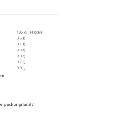
185 kj (44 kcal)
0,5 g
0,1 g
9,0 g
9,0 g
0,7 g
0,0 g
ten
 Verpackungsland /