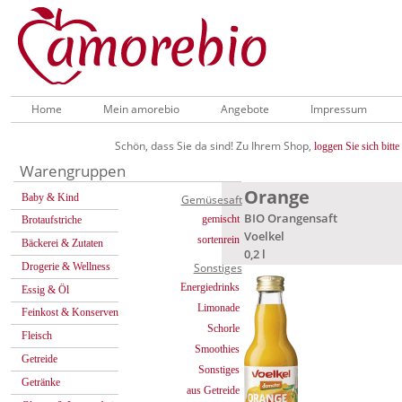
Home
Mein amorebio
Angebote
Impressum
Schön, dass Sie da sind! Zu Ihrem Shop,
loggen Sie sich bitte 
Warengruppen
Orange
Baby & Kind
Gemüsesaft
BIO Orangensaft
gemischt
Brotaufstriche
Voelkel
sortenrein
Bäckerei & Zutaten
0,2 l
Drogerie & Wellness
Sonstiges
Energiedrinks
Essig & Öl
Limonade
Feinkost & Konserven
Schorle
Fleisch
Smoothies
Getreide
Sonstiges
Getränke
aus Getreide