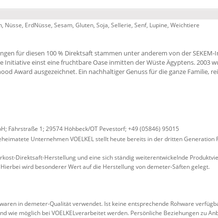
ch, Nüsse, ErdNüsse, Sesam, Gluten, Soja, Sellerie, Senf, Lupine, Weichtiere
gen für diesen 100 % Direktsaft stammen unter anderem von der SEKEM-Init
 Initiative einst eine fruchtbare Oase inmitten der Wüste Ägyptens. 2003 w
od Award ausgezeichnet. Ein nachhaltiger Genuss für die ganze Familie, re
H; Fährstraße 1; 29574 Höhbeck/OT Pevestorf; +49 (05846) 95015
eimatete Unternehmen VOELKEL stellt heute bereits in der dritten Generation 
rkost-Direktsaft-Herstellung und eine sich ständig weiterentwickelnde Produktvie
 Hierbei wird besonderer Wert auf die Herstellung von demeter-Säften gelegt.
waren in demeter-Qualität verwendet. Ist keine entsprechende Rohware verfügb
end wie möglich bei VOELKELverarbeitet werden. Persönliche Beziehungen zu Anba