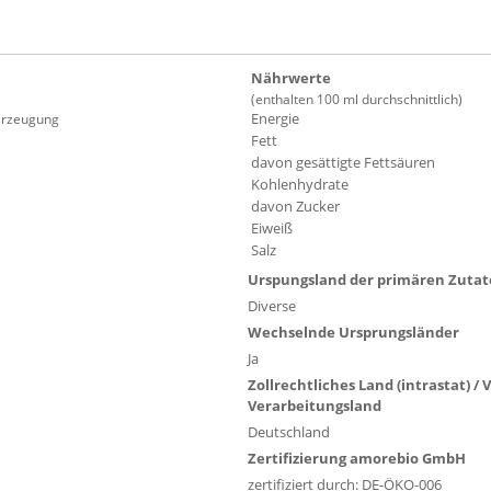
Nährwerte
(enthalten 100 ml durchschnittlich)
Energie
Erzeugung
Fett
davon gesättigte Fettsäuren
Kohlenhydrate
davon Zucker
Eiweiß
Salz
Urspungsland der primären Zuta
Diverse
Wechselnde Ursprungsländer
Ja
Zollrechtliches Land (intrastat) /
Verarbeitungsland
Deutschland
Zertifizierung amorebio GmbH
zertifiziert durch: DE-ÖKO-006