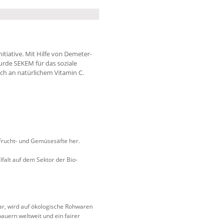
iative. Mit Hilfe von Demeter-
urde SEKEM für das soziale
ich an natürlichem Vitamin C.
Frucht- und Gemüsesäfte her.
lfalt auf dem Sektor der Bio-
ar, wird auf ökologische Rohwaren
uern weltweit und ein fairer