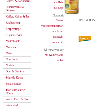
Gluten- & Lactosefrei
aus Reis
Hülsenfrüchte &
aus Soja
Ölsaaten
Obstsaft
Kaffee, Kakao & Tee
+Pfand: 0,15 €
Nektar
Knabbereien
Vollfruchtmuttersaft
Körperpflege
aus Apfel
Küchenservice
gemischt
Makrobiotik
sortenrein
Molkerei
Mineralwasser
Müsli
mit Kohlensäure
Non-Food
stilles
Nudeln
Obst & Gemüse
Schnelle Küche
Soja & Seitan
Trockenfrüchte &
Nüsse
Wurst, Fisch & Eier
Würzmittel