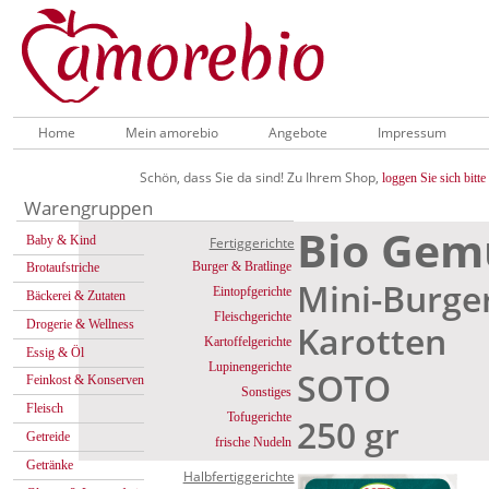
Home
Mein amorebio
Angebote
Impressum
Schön, dass Sie da sind! Zu Ihrem Shop,
loggen Sie sich bitte 
Warengruppen
Bio Gemü
Baby & Kind
Fertiggerichte
Burger & Bratlinge
Brotaufstriche
Mini-Burger
Eintopfgerichte
Bäckerei & Zutaten
Fleischgerichte
Drogerie & Wellness
Karotten
Kartoffelgerichte
Essig & Öl
Lupinengerichte
SOTO
Feinkost & Konserven
Sonstiges
Fleisch
Tofugerichte
250 gr
Getreide
frische Nudeln
Getränke
Halbfertiggerichte