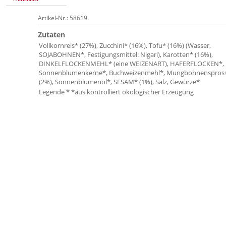
Artikel-Nr.: 58619
Zutaten
Vollkornreis* (27%), Zucchini* (16%), Tofu* (16%) (Wasser,
SOJABOHNEN*, Festigungsmittel: Nigari), Karotten* (16%),
DINKELFLOCKENMEHL* (eine WEIZENART), HAFERFLOCKEN*,
Sonnenblumenkerne*, Buchweizenmehl*, Mungbohnenspros
(2%), Sonnenblumenöl*, SESAM* (1%), Salz, Gewürze*
Legende * *aus kontrolliert ökologischer Erzeugung