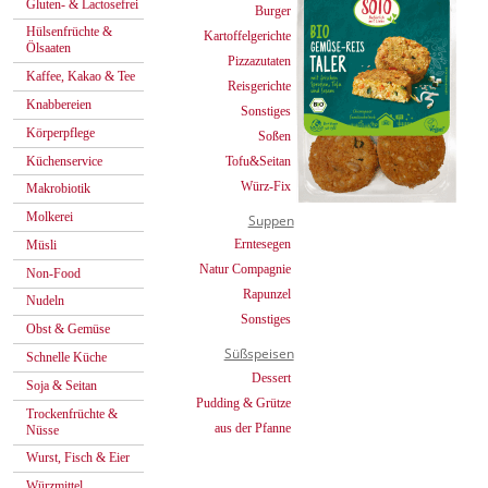
Gluten- & Lactosefrei
Burger
Hülsenfrüchte &
Kartoffelgerichte
Ölsaaten
Pizzazutaten
Kaffee, Kakao & Tee
Reisgerichte
Knabbereien
Sonstiges
Körperpflege
Soßen
Küchenservice
Tofu&Seitan
Würz-Fix
Makrobiotik
Molkerei
Suppen
Erntesegen
Müsli
Natur Compagnie
Non-Food
Rapunzel
Nudeln
Sonstiges
Obst & Gemüse
Süßspeisen
Schnelle Küche
Dessert
Soja & Seitan
Pudding & Grütze
Trockenfrüchte &
aus der Pfanne
Nüsse
Wurst, Fisch & Eier
Würzmittel