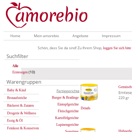
Home
Mein amorebio
Angebote
Impressum
Schön, dass Sie da sind! Zu Ihrem Shop,
loggen Sie sich bitte 
Suchfilter
Alle
(10)
Erntesegen
Warengruppen
Gemüsebr
Baby & Kind
Fertiggerichte
Erntes
220 gr
Burger & Bratlinge
Brotaufstriche
Eintopfgerichte
Bäckerei & Zutaten
Details
Fleischgerichte
Drogerie & Wellness
Kartoffelgerichte
Essig & Öl
Lupinengerichte
Feinkost & Konserven
Hühnerbo
Sonstiges