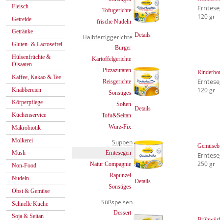
Fleisch
Erntes
Tofugerichte
120 gr
Getreide
frische Nudeln
Getränke
Details
Halbfertiggerichte
Gluten- & Lactosefrei
Burger
Hülsenfrüchte &
Kartoffelgerichte
Ölsaaten
Pizzazutaten
Rinderbou
Kaffee, Kakao & Tee
Erntes
Reisgerichte
120 gr
Knabbereien
Sonstiges
Körperpflege
Soßen
Details
Küchenservice
Tofu&Seitan
Würz-Fix
Makrobiotik
Molkerei
Suppen
Gemüseb
Erntesegen
Müsli
Erntes
250 gr
Natur Compagnie
Non-Food
Rapunzel
Nudeln
Details
Sonstiges
Obst & Gemüse
Süßspeisen
Schnelle Küche
Dessert
Soja & Seitan
Brühwürfe