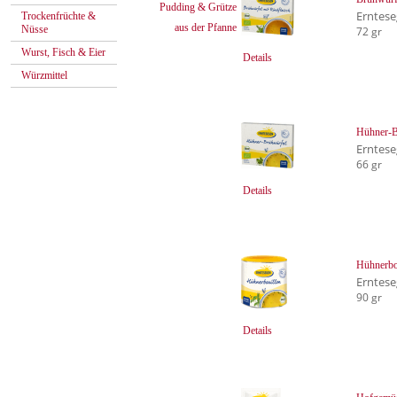
Pudding & Grütze
Erntes
Trockenfrüchte &
aus der Pfanne
Nüsse
72 gr
Wurst, Fisch & Eier
Details
Würzmittel
Hühner-B
Erntes
66 gr
Details
Hühnerbou
Erntes
90 gr
Details