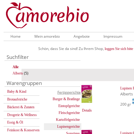
Home
Mein amorebio
Angebote
Impressum
Schön, dass Sie da sind! Zu Ihrem Shop,
loggen Sie sich bitte 
Suchfilter
Alle
(5)
Alberts
Warengruppen
Lupinen F
Baby & Kind
Fertiggerichte
Alberts
Burger & Bratlinge
Brotaufstriche
200 gr
Eintopfgerichte
Bäckerei & Zutaten
Details
Fleischgerichte
Drogerie & Wellness
Kartoffelgerichte
Essig & Öl
Lupinengerichte
Feinkost & Konserven
Lupinen 
Sonstiges