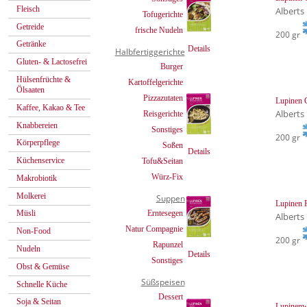
Fleisch
Alberts
Tofugerichte
Getreide
frische Nudeln
200 gr
Getränke
Details
Halbfertiggerichte
Gluten- & Lactosefrei
Burger
Hülsenfrüchte &
Kartoffelgerichte
Ölsaaten
Pizzazutaten
Lupinen G
Kaffee, Kakao & Tee
Alberts
Reisgerichte
Knabbereien
Sonstiges
200 gr
Körperpflege
Soßen
Details
Küchenservice
Tofu&Seitan
Würz-Fix
Makrobiotik
Molkerei
Suppen
Lupinen 
Erntesegen
Müsli
Alberts
Natur Compagnie
Non-Food
200 gr
Rapunzel
Nudeln
Details
Sonstiges
Obst & Gemüse
Süßspeisen
Schnelle Küche
Dessert
Soja & Seitan
Lupinenw