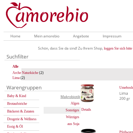
Home
Mein amorebio
Angebote
Impressum
Schön, dass Sie da sind! Zu Ihrem Shop,
loggen Sie sich bitte 
Suchfilter
Alle
(2)
Arche Naturküche
(2)
Lima
Warengruppen
Umebosh
Lima
Baby & Kind
Makrobiotik
200 gr
Algen
Brotaufstriche
Details
Sonstiges
Bäckerei & Zutaten
Würziges
Drogerie & Wellness
aus Soja
Essig & Öl
Pfeilwurz