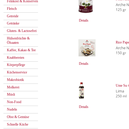
Feinkost & Konserven
Arche 
Fleisch
125 gr
Getreide
Details
Getränke
Gluten- & Lactosefrei
Hülsenfrüchte &
Rice Pape
Ölsaaten
Arche 
Kaffee, Kakao & Tee
150 gr
Knabbereien
Details
Körperpflege
Küchenservice
Makrobiotik
Ume Su 4
Molkerei
Lima
Müsli
250 ml
Non-Food
Details
Nudeln
Obst & Gemüse
Schnelle Küche