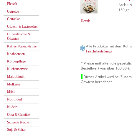
Fleisch
Arche 
150 gr
Getreide
Getränke
Details
Gluten- & Lactosefrei
Hülsenfrüchte &
Ölsaaten
Alle Produkte mit dem Kühls
Kaffee, Kakao & Tee
Frischebestellung)
Knabbereien
Körperpflege
* Preise enthalten die gesetzl
Bestellwert von über 100,00 €.
Küchenservice
Dieser Artikel wird bei Zusa
Makrobiotik
Gewicht berechnet.
Molkerei
Müsli
Non-Food
Nudeln
Obst & Gemüse
Schnelle Küche
Soja & Seitan