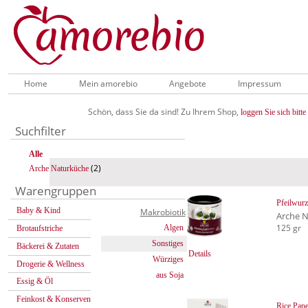
Home
Mein amorebio
Angebote
Impressum
Schön, dass Sie da sind! Zu Ihrem Shop,
loggen Sie sich bitte 
Suchfilter
Alle
(2)
Arche Naturküche
Warengruppen
Pfeilwurz
Baby & Kind
Makrobiotik
Arche 
125 gr
Algen
Brotaufstriche
Sonstiges
Bäckerei & Zutaten
Details
Würziges
Drogerie & Wellness
aus Soja
Essig & Öl
Feinkost & Konserven
Rice Pape