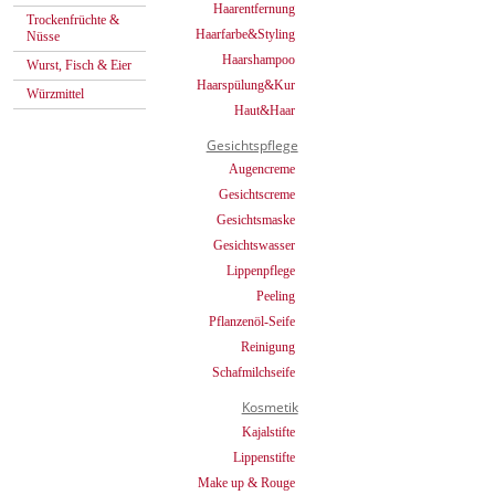
Haarentfernung
Trockenfrüchte &
Haarfarbe&Styling
Nüsse
Haarshampoo
Wurst, Fisch & Eier
Haarspülung&Kur
Würzmittel
Haut&Haar
Gesichtspflege
Augencreme
Gesichtscreme
Gesichtsmaske
Gesichtswasser
Lippenpflege
Peeling
Pflanzenöl-Seife
Reinigung
Schafmilchseife
Kosmetik
Kajalstifte
Lippenstifte
Make up & Rouge