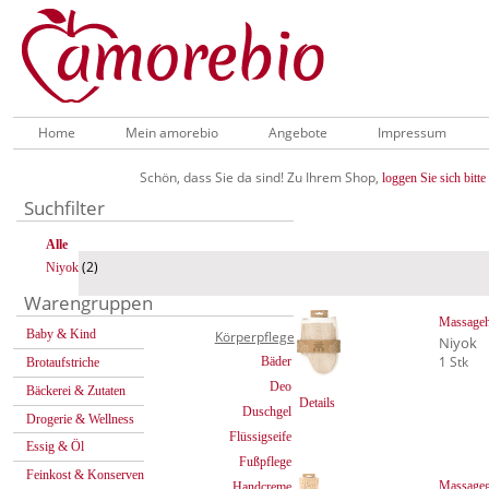
Home
Mein amorebio
Angebote
Impressum
Schön, dass Sie da sind! Zu Ihrem Shop,
loggen Sie sich bitte 
Suchfilter
Alle
(2)
Niyok
Warengruppen
Massageh
Baby & Kind
Körperpflege
Niyok
1 Stk
Bäder
Brotaufstriche
Deo
Bäckerei & Zutaten
Details
Duschgel
Drogerie & Wellness
Flüssigseife
Essig & Öl
Fußpflege
Feinkost & Konserven
Massagegu
Handcreme