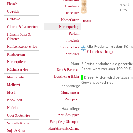
Fleisch
Niyok
Handseife
1 Stk
Getreide
Heilsalben
Getränke
Körperlotion
Details
Körperpeeling
Gluten- & Lactosefrei
Parfum
Hülsenfrüchte &
Ölsaaten
Pflegeöle
Alle Produkte mit dem Kühls
Kaffee, Kakao & Tee
Sonnenschutz
Frischebestellung)
Sonstiges
Knabbereien
Körperpflege
Mann
* Preise enthalten die gesetzl
Bestellwert von über 100,00 €.
Küchenservice
Deo & Rasieren
Duschen & Bäder
Dieser Artikel wird bei Zusa
Makrobiotik
Gewicht berechnet.
Molkerei
Zahnpflege
Mundwasser
Müsli
Zahnpasta
Non-Food
Nudeln
Haarpflege
Anti-Schuppen
Obst & Gemüse
Farbpflege Shampoo
Schnelle Küche
Haarbürsten&Kämme
Soja & Seitan