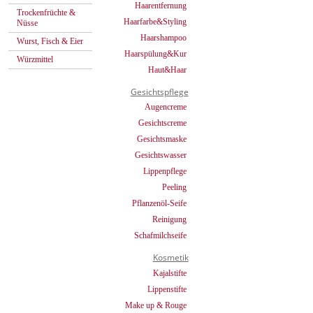
Haarentfernung
Trockenfrüchte &
Haarfarbe&Styling
Nüsse
Haarshampoo
Wurst, Fisch & Eier
Haarspülung&Kur
Würzmittel
Haut&Haar
Gesichtspflege
Augencreme
Gesichtscreme
Gesichtsmaske
Gesichtswasser
Lippenpflege
Peeling
Pflanzenöl-Seife
Reinigung
Schafmilchseife
Kosmetik
Kajalstifte
Lippenstifte
Make up & Rouge