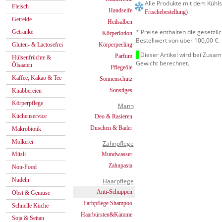
Alle Produkte mit dem Kühls
Fleisch
Handseife
Frischebestellung)
Getreide
Heilsalben
* Preise enthalten die gesetzl
Getränke
Körperlotion
Bestellwert von über 100,00 €.
Körperpeeling
Gluten- & Lactosefrei
Dieser Artikel wird bei Zusa
Parfum
Hülsenfrüchte &
Gewicht berechnet.
Ölsaaten
Pflegeöle
Kaffee, Kakao & Tee
Sonnenschutz
Sonstiges
Knabbereien
Körperpflege
Mann
Küchenservice
Deo & Rasieren
Duschen & Bäder
Makrobiotik
Molkerei
Zahnpflege
Mundwasser
Müsli
Zahnpasta
Non-Food
Nudeln
Haarpflege
Anti-Schuppen
Obst & Gemüse
Farbpflege Shampoo
Schnelle Küche
Haarbürsten&Kämme
Soja & Seitan