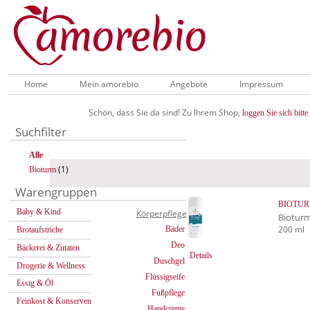
Home
Mein amorebio
Angebote
Impressum
Schön, dass Sie da sind! Zu Ihrem Shop,
loggen Sie sich bitte 
Suchfilter
Alle
(1)
Bioturm
Warengruppen
BIOTURM
Baby & Kind
Körperpflege
Biotur
200 ml
Bäder
Brotaufstriche
Deo
Bäckerei & Zutaten
Details
Duschgel
Drogerie & Wellness
Flüssigseife
Essig & Öl
Fußpflege
Feinkost & Konserven
Handcreme