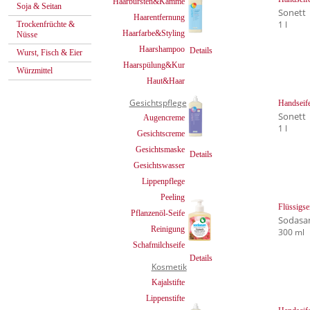
Haarbürsten&Kämme
Soja & Seitan
Sonett
Haarentfernung
1 l
Trockenfrüchte &
Haarfarbe&Styling
Nüsse
Haarshampoo
Details
Wurst, Fisch & Eier
Haarspülung&Kur
Würzmittel
Haut&Haar
Gesichtspflege
Handseif
Sonett
Augencreme
1 l
Gesichtscreme
Gesichtsmaske
Details
Gesichtswasser
Lippenpflege
Peeling
Flüssigse
Pflanzenöl-Seife
Sodasa
Reinigung
300 ml
Schafmilchseife
Details
Kosmetik
Kajalstifte
Lippenstifte