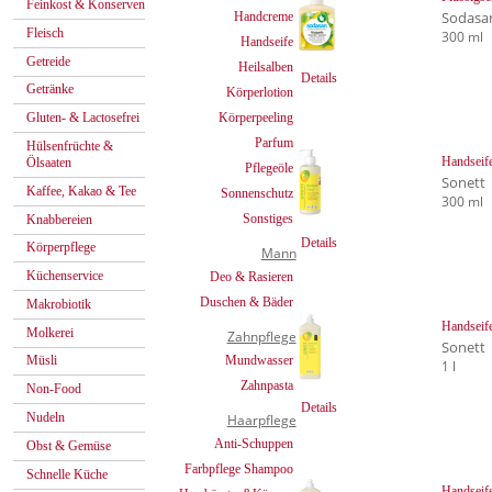
Feinkost & Konserven
Sodasa
Handcreme
Fleisch
300 ml
Handseife
Getreide
Heilsalben
Details
Getränke
Körperlotion
Körperpeeling
Gluten- & Lactosefrei
Parfum
Hülsenfrüchte &
Handseife
Ölsaaten
Pflegeöle
Sonett
Kaffee, Kakao & Tee
Sonnenschutz
300 ml
Sonstiges
Knabbereien
Details
Körperpflege
Mann
Küchenservice
Deo & Rasieren
Duschen & Bäder
Makrobiotik
Handseife
Molkerei
Zahnpflege
Sonett
Mundwasser
Müsli
1 l
Zahnpasta
Non-Food
Details
Nudeln
Haarpflege
Anti-Schuppen
Obst & Gemüse
Farbpflege Shampoo
Schnelle Küche
Handseife