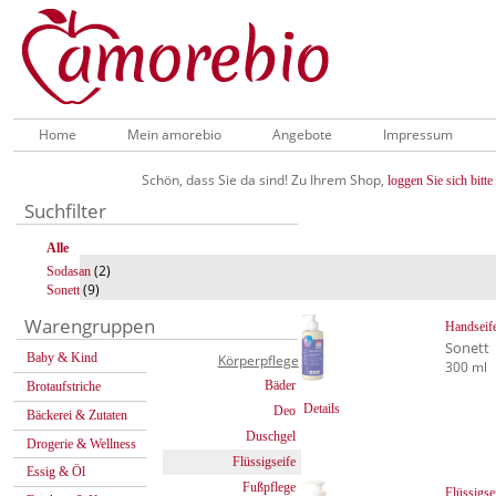
Home
Mein amorebio
Angebote
Impressum
Schön, dass Sie da sind! Zu Ihrem Shop,
loggen Sie sich bitte 
Suchfilter
Alle
(2)
Sodasan
(9)
Sonett
Warengruppen
Handseif
Sonett
Baby & Kind
Körperpflege
300 ml
Bäder
Brotaufstriche
Details
Deo
Bäckerei & Zutaten
Duschgel
Drogerie & Wellness
Flüssigseife
Essig & Öl
Fußpflege
Flüssigse