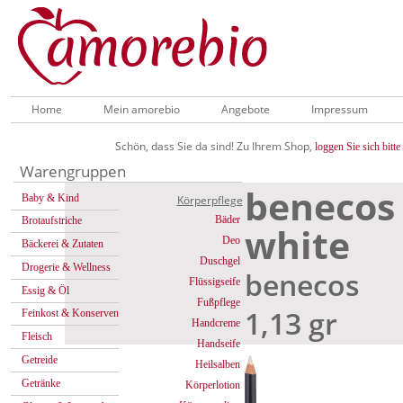
Home
Mein amorebio
Angebote
Impressum
Schön, dass Sie da sind! Zu Ihrem Shop,
loggen Sie sich bitte 
Warengruppen
benecos 
Baby & Kind
Körperpflege
Bäder
Brotaufstriche
white
Deo
Bäckerei & Zutaten
Duschgel
Drogerie & Wellness
benecos
Flüssigseife
Essig & Öl
Fußpflege
1,13 gr
Feinkost & Konserven
Handcreme
Fleisch
Handseife
Getreide
Heilsalben
Getränke
Körperlotion