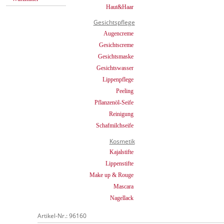
Haut&Haar
Gesichtspflege
Augencreme
Gesichtscreme
Gesichtsmaske
Gesichtswasser
Lippenpflege
Peeling
Pflanzenöl-Seife
Reinigung
Schafmilchseife
Kosmetik
Kajalstifte
Lippenstifte
Make up & Rouge
Mascara
Nagellack
Artikel-Nr.: 96160