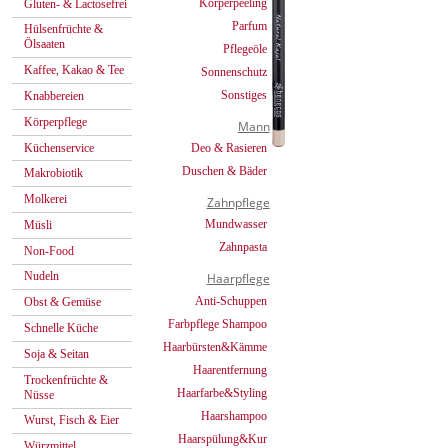
Körperpeeling
Gluten- & Lactosefrei
Parfum
Hülsenfrüchte &
Ölsaaten
Pflegeöle
Kaffee, Kakao & Tee
Sonnenschutz
Sonstiges
Knabbereien
Körperpflege
Mann
Küchenservice
Deo & Rasieren
Duschen & Bäder
Makrobiotik
Molkerei
Zahnpflege
Mundwasser
Müsli
Zahnpasta
Non-Food
Nudeln
Haarpflege
Anti-Schuppen
Obst & Gemüse
Farbpflege Shampoo
Schnelle Küche
Haarbürsten&Kämme
Soja & Seitan
Haarentfernung
Trockenfrüchte &
Haarfarbe&Styling
Nüsse
Haarshampoo
Wurst, Fisch & Eier
Haarspülung&Kur
Würzmittel