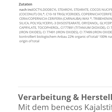
Zutaten
nach inci
OCTYLDODECYL STEAROYL STEARATE, COCOS NUCIF
(COCONUT) OIL*, C10-18 TRIGLYCERIDES, COPERNICIA?CERIF
CERA/COPERNICIA CERIFERA (CARNAUBA) WAX *, TRIBEHENIN
SILICA, POLYGLYCERYL-3 DIISOSTEARATE, ORYZANOL, GLYCER
CAPRYLATE, TOCOPHEROL, CI?77891 (TITANIUM DIOXIDE), CI 
(IRON OXIDES), CI 77491 (IRON OXIDES), CI 77499 (IRON OXIDE
kontrolliert biologischem Anbau 22% organic of total/ 100% na
origin of total
Verarbeitung & Herstel
Mit dem benecos Kajalstif