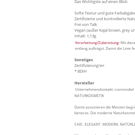
Das Wichtigste auf einen Blick:
Softe Textur und gute Farbabgab
Zertifizierte und kontrollierte Na
Frei von Talk
Vegan (außer Kajal brown, grey un
Inhalt: 1,13g
Verarbeitung/Zubereitung:
Mit dies
entlang aufträgst. Damit die Linie f
Sonstiges
Zertifizierung/en
* BDIH
Hersteller
Unternehmenskontakt: cosmondial G
NATURKOSMETIK
Damit assoziieren die Meisten begren
benecos. Die moderne Naturkosmet
CHIC. ELEGANT. MODERN. NATÜRLI