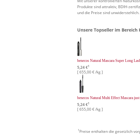
Mit unserer kontrollierten Naturko
Produkte sind attraktiv, BDIH-zertifi
und die Preise sind unwiderstehlich.
Unsere Topseller im Bereich 
benecos Natural Mascara Super Long Las
1
5,24 €
[ 655,00 € /kg ]
benecos Natural Multi Effect Mascara just
1
5,24 €
[ 655,00 € /kg ]
1
Preise enthalten die gesetzlich vo