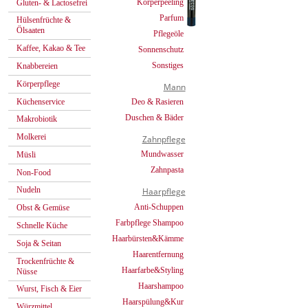
Körperpeeling
Gluten- & Lactosefrei
Parfum
Hülsenfrüchte &
Ölsaaten
Pflegeöle
Kaffee, Kakao & Tee
Sonnenschutz
Sonstiges
Knabbereien
Körperpflege
Mann
Küchenservice
Deo & Rasieren
Duschen & Bäder
Makrobiotik
Molkerei
Zahnpflege
Mundwasser
Müsli
Zahnpasta
Non-Food
Nudeln
Haarpflege
Anti-Schuppen
Obst & Gemüse
Farbpflege Shampoo
Schnelle Küche
Haarbürsten&Kämme
Soja & Seitan
Haarentfernung
Trockenfrüchte &
Haarfarbe&Styling
Nüsse
Haarshampoo
Wurst, Fisch & Eier
Haarspülung&Kur
Würzmittel