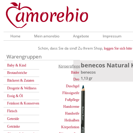
Home
Mein amorebio
Angebote
Impressum
Schön, dass Sie da sind! Zu Ihrem Shop,
loggen Sie sich bitte 
Warengruppen
benecos Natural K
Baby & Kind
Körperpflege
benecos
Bäder
Brotaufstriche
1,13 gr
Deo
Bäckerei & Zutaten
Duschgel
Drogerie & Wellness
Flüssigseife
Essig & Öl
Fußpflege
Feinkost & Konserven
Handcreme
Fleisch
Handseife
Getreide
Heilsalben
Getränke
Körperlotion