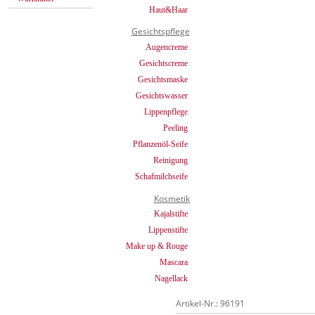
Haut&Haar
Gesichtspflege
Augencreme
Gesichtscreme
Gesichtsmaske
Gesichtswasser
Lippenpflege
Peeling
Pflanzenöl-Seife
Reinigung
Schafmilchseife
Kosmetik
Kajalstifte
Lippenstifte
Make up & Rouge
Mascara
Nagellack
Artikel-Nr.: 96191