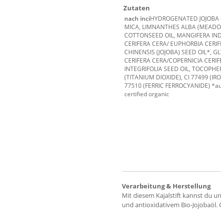
Zutaten
nach inci
HYDROGENATED JOJOBA OI
MICA, LIMNANTHES ALBA (MEAD
COTTONSEED OIL, MANGIFERA IND
CERIFERA CERA/ EUPHORBIA CERI
CHINENSIS (JOJOBA) SEED OIL*, 
CERIFERA CERA/COPERNICIA CER
INTEGRIFOLIA SEED OIL, TOCOPHE
(TITANIUM DIOXIDE), CI 77499 (IRO
77510 (FERRIC FERROCYANIDE) *aus 
certified organic
Verarbeitung & Herstellung
Mit diesem Kajalstift kannst du u
und antioxidativem Bio-Jojobaöl. 