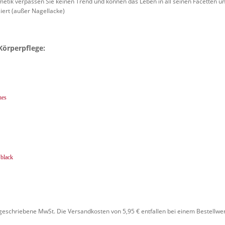
smetik verpassen Sie keinen Trend und können das Leben in all seinen Facetten 
ziert (außer Nagellacke)
Körperpflege:
hes
 black
rgeschriebene MwSt. Die Versandkosten von 5,95 € entfallen bei einem Bestellwer