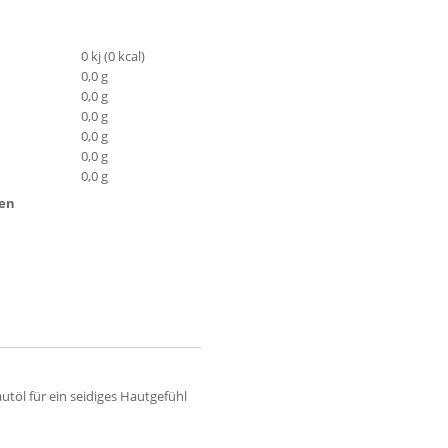
0 kj (0 kcal)
0,0 g
0,0 g
0,0 g
0,0 g
0,0 g
0,0 g
ten
töl für ein seidiges Hautgefühl