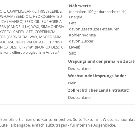
Nährwerte
L, CAPRYLIC/CAPRIC TRIGLYCERIDE,
(enthalten 100 gr durchschnittlich)
OWFOAM) SEED OIL, HYDROGENATED
Energie
ICA (MANGO) SEED OIL, EUPHORBIA
Fett
FERA (CANDELILLA) WAX, SIMMONDSIA
davon gesättigte Fettsäuren
GLYCERYL CAPRYLATE, COPERNICIA
Kohlenhydrate
IFERA (CARNAUBA) WAX, MACADAMIA
davon Zucker
ROL, ASCORBYL PALMITATE, CI 77891
Eiweiß
N OXIDES), CI 77491 (IRON OXIDES), CI
kontrolliert biologischem Anbau /
Salz
Urspungsland der primären Zuta
Deutschland
Wechselnde Ursprungsländer
Nein
Zollrechtliches Land (intrastat)
Deutschland
nkompliziert Linien und Konturen ziehen. Softe Textur mit Wiesenschaumkrau
Gute Farbabgabe, einfach aufzutragen - für intensive Augenblicke.