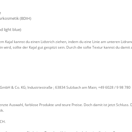
e
turkosmetik (BDIH)
d light blue)
em Kajal kannst du einen Lidstrich ziehen, indem du eine Linie am unteren Lidra
ein wird, sollte der Kajal gut gespitzt sein. Durch die softe Textur kannst du dami
mbH & Co. KG; Industriestraße ; 63834 Sulzbach am Main; +49 6028 / 9 98 78­0
zte Auswahl, farblose Produkte und teure Preise. Doch damit ist jetzt Schluss. De
ik.
CH.