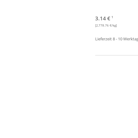
3.14 €
1
[2,778.76 €/kg]
Lieferzeit 8 - 10 Werkta