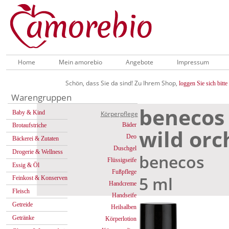
Home
Mein amorebio
Angebote
Impressum
Schön, dass Sie da sind! Zu Ihrem Shop,
loggen Sie sich bitte 
Warengruppen
benecos 
Baby & Kind
Körperpflege
Bäder
Brotaufstriche
wild orc
Deo
Bäckerei & Zutaten
Duschgel
Drogerie & Wellness
benecos
Flüssigseife
Essig & Öl
Fußpflege
5 ml
Feinkost & Konserven
Handcreme
Fleisch
Handseife
Getreide
Heilsalben
Getränke
Körperlotion