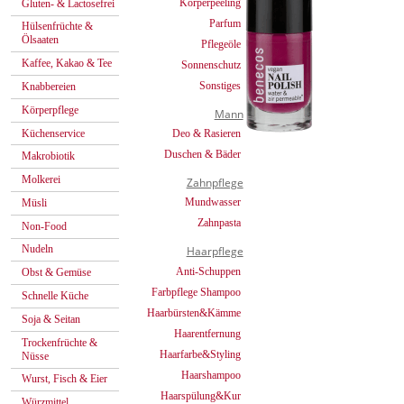
Körperpeeling
Gluten- & Lactosefrei
Parfum
Hülsenfrüchte &
Ölsaaten
Pflegeöle
Kaffee, Kakao & Tee
Sonnenschutz
Sonstiges
Knabbereien
Körperpflege
Mann
Küchenservice
Deo & Rasieren
Duschen & Bäder
Makrobiotik
Molkerei
Zahnpflege
Mundwasser
Müsli
Zahnpasta
Non-Food
Nudeln
Haarpflege
Anti-Schuppen
Obst & Gemüse
Farbpflege Shampoo
Schnelle Küche
Haarbürsten&Kämme
Soja & Seitan
Haarentfernung
Trockenfrüchte &
Haarfarbe&Styling
Nüsse
Haarshampoo
Wurst, Fisch & Eier
Haarspülung&Kur
Würzmittel