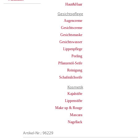
Haut&Haar
Gesichtspflege
Augencreme
Gesichtscreme
Gesichtsmaske
Gesichtswasser
Lippenpflege
Peeling
Pflanzenöl-Seife
Reinigung
Schafmilchseife
Kosmetik
Kajalstifte
Lippenstifte
Make up & Rouge
Mascara
Nagellack
Artikel-Nr.: 96229