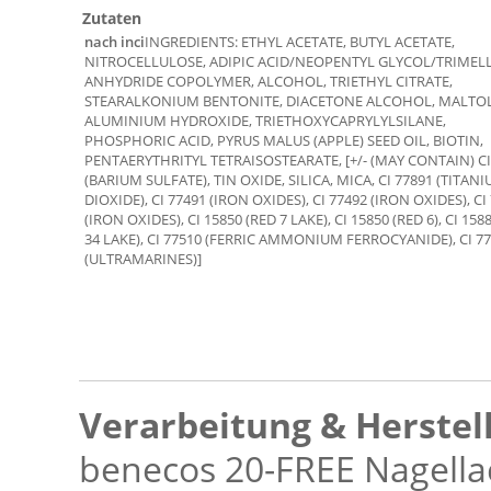
Zutaten
nach inci
INGREDIENTS: ETHYL ACETATE, BUTYL ACETATE,
NITROCELLULOSE, ADIPIC ACID/NEOPENTYL GLYCOL/TRIMELL
ANHYDRIDE COPOLYMER, ALCOHOL, TRIETHYL CITRATE,
STEARALKONIUM BENTONITE, DIACETONE ALCOHOL, MALTOL
ALUMINIUM HYDROXIDE, TRIETHOXYCAPRYLYLSILANE,
PHOSPHORIC ACID, PYRUS MALUS (APPLE) SEED OIL, BIOTIN,
PENTAERYTHRITYL TETRAISOSTEARATE, [+/- (MAY CONTAIN) CI
(BARIUM SULFATE), TIN OXIDE, SILICA, MICA, CI 77891 (TITAN
DIOXIDE), CI 77491 (IRON OXIDES), CI 77492 (IRON OXIDES), CI
(IRON OXIDES), CI 15850 (RED 7 LAKE), CI 15850 (RED 6), CI 158
34 LAKE), CI 77510 (FERRIC AMMONIUM FERROCYANIDE), CI 7
(ULTRAMARINES)]
Verarbeitung & Herstel
benecos 20-FREE Nagellac