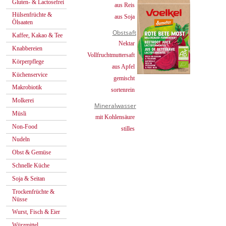
Gluten- & Lactosefrei
aus Reis
Hülsenfrüchte &
aus Soja
Ölsaaten
Obstsaft
Kaffee, Kakao & Tee
Nektar
Knabbereien
Vollfruchtmuttersaft
Körperpflege
aus Apfel
Küchenservice
gemischt
Makrobiotik
sortenrein
Molkerei
Mineralwasser
Müsli
mit Kohlensäure
Non-Food
stilles
Nudeln
Obst & Gemüse
Schnelle Küche
Soja & Seitan
Trockenfrüchte &
Nüsse
Wurst, Fisch & Eier
Würzmittel