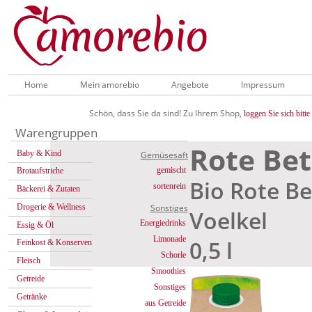
Home
Mein amorebio
Angebote
Impressum
Schön, dass Sie da sind! Zu Ihrem Shop,
loggen Sie sich bitte 
Warengruppen
Rote Be
Baby & Kind
Gemüsesaft
gemischt
Brotaufstriche
Bio Rote Be
sortenrein
Bäckerei & Zutaten
Drogerie & Wellness
Sonstiges
Voelkel
Energiedrinks
Essig & Öl
Limonade
0,5 l
Feinkost & Konserven
Schorle
Fleisch
Smoothies
Getreide
Sonstiges
Getränke
aus Getreide