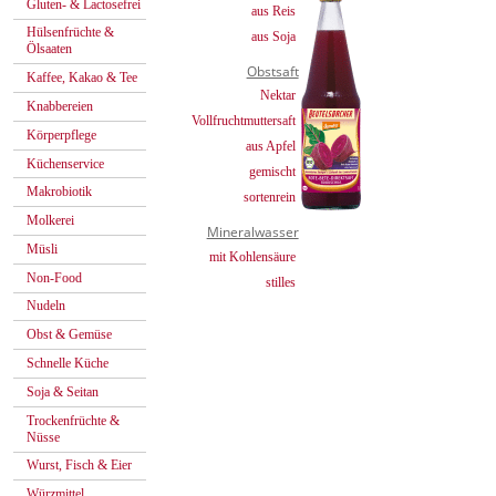
Gluten- & Lactosefrei
aus Reis
Hülsenfrüchte &
aus Soja
Ölsaaten
Obstsaft
Kaffee, Kakao & Tee
Nektar
Knabbereien
Vollfruchtmuttersaft
Körperpflege
aus Apfel
Küchenservice
gemischt
Makrobiotik
sortenrein
Molkerei
Mineralwasser
Müsli
mit Kohlensäure
Non-Food
stilles
Nudeln
Obst & Gemüse
Schnelle Küche
Soja & Seitan
Trockenfrüchte &
Nüsse
Wurst, Fisch & Eier
Würzmittel