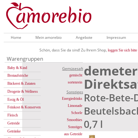
Home
Mein amorebio
Angebote
Impressum
Schön, dass Sie da sind! Zu Ihrem Shop,
loggen Sie sich bitte 
Warengruppen
demeter
Baby & Kind
Gemüsesaft
gemischt
Brotaufstriche
Direkts
sortenrein
Bäckerei & Zutaten
Drogerie & Wellness
Sonstiges
Rote-Bete-D
Energiedrinks
Essig & Öl
Limonade
Beutelsbac
Feinkost & Konserven
Schorle
Fleisch
0,7 l
Smoothies
Getreide
Sonstiges
Getränke
aus Getreide