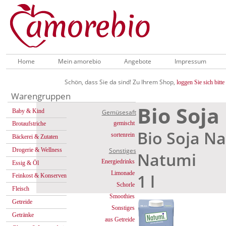
Home
Mein amorebio
Angebote
Impressum
Schön, dass Sie da sind! Zu Ihrem Shop,
loggen Sie sich bitte 
Warengruppen
Bio Soja
Baby & Kind
Gemüsesaft
gemischt
Brotaufstriche
Bio Soja Na
sortenrein
Bäckerei & Zutaten
Drogerie & Wellness
Sonstiges
Natumi
Energiedrinks
Essig & Öl
Limonade
1 l
Feinkost & Konserven
Schorle
Fleisch
Smoothies
Getreide
Sonstiges
Getränke
aus Getreide