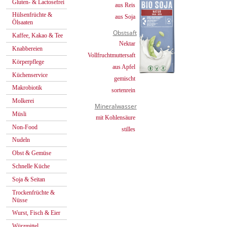
Gluten- & Lactosefrei
aus Reis
Hülsenfrüchte &
aus Soja
Ölsaaten
Obstsaft
Kaffee, Kakao & Tee
Nektar
Knabbereien
Vollfruchtmuttersaft
Körperpflege
aus Apfel
Küchenservice
gemischt
Makrobiotik
sortenrein
Molkerei
Mineralwasser
Müsli
mit Kohlensäure
Non-Food
stilles
Nudeln
Obst & Gemüse
Schnelle Küche
Soja & Seitan
Trockenfrüchte &
Nüsse
Wurst, Fisch & Eier
Würzmittel