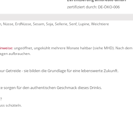
zertifiziert durch: DE-ÖKO-006
ch, Nüsse, ErdNüsse, Sesam, Soja, Sellerie, Senf, Lupine, Weichtiere
nweise:
ungeöffnet, ungekühlt mehrere Monate haltbar (siehe MHD). Nach dem
Tagen aufbrauchen.
ur Getreide - sie bilden die Grundlage für eine lebenswerte Zukunft.
kte sorgen für den authentischen Geschmack dieses Drinks.
r?
ss schütteln.