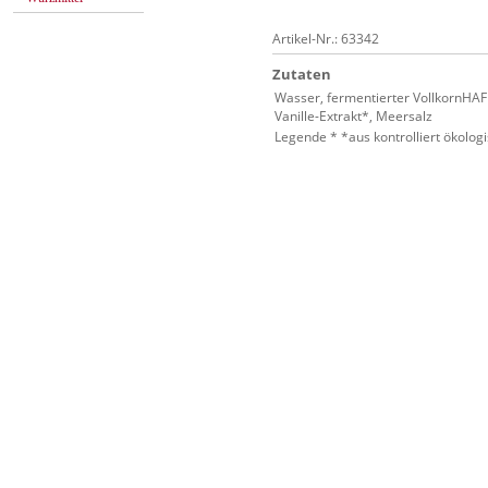
Artikel-Nr.: 63342
Zutaten
Wasser, fermentierter VollkornHA
Vanille-Extrakt*, Meersalz
Legende * *aus kontrolliert ökolo