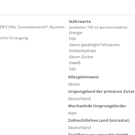
Nährwerte
FER*(16%), Sonnenblumenöl*, Bourbon-
(enthalten 100 ml durchschnittlich)
Energie
gischer Erzeugung
Fett
davon gesättigte Fettsäuren
Kohlenhydrate
davon Zucker
Eiweiß
Salz
Allergiehinweis
Gluten
Urspungsland der primären Zuta
Deutschland
Wechselnde Ursprungsländer
Nein
Zollrechtliches Land (intrastat)
Deutschland
Zertifizierung amorebio GmbH