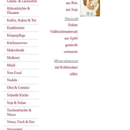
Gluten- & Lactosefrei
aus Reis
Hülsenfrüchte &
aus Soja
Ölsaaten
Obstsaft
Kaffee, Kakao & Tee
Nektar
Knabbereien
Vollfruchtmuttersaft
Körperpflege
aus Apfel
Küchenservice
gemischt
Makrobiotik
sortenrein
Molkerei
Mineralwasser
Müsli
mit Kohlensäure
Non-Food
stilles
Nudeln
Obst & Gemüse
Schnelle Küche
Soja & Seitan
Trockenfrüchte &
Nüsse
Wurst, Fisch & Eier
Würzmittel