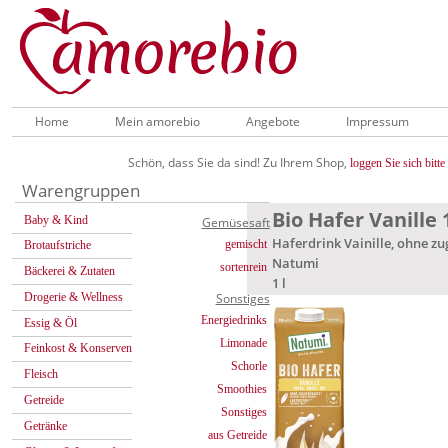
Home
Mein amorebio
Angebote
Impressum
Schön, dass Sie da sind! Zu Ihrem Shop,
loggen Sie sich bitte 
Warengruppen
Bio Hafer Vanille 
Baby & Kind
Gemüsesaft
Haferdrink Vainille, ohne zu
gemischt
Brotaufstriche
Natumi
sortenrein
Bäckerei & Zutaten
1 l
Drogerie & Wellness
Sonstiges
Energiedrinks
Essig & Öl
Limonade
Feinkost & Konserven
Schorle
Fleisch
Smoothies
Getreide
Sonstiges
Getränke
aus Getreide