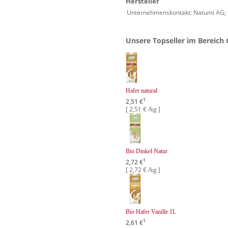
Hersteller
Unternehmenskontakt: Natumi AG; G
Unsere Topseller im Bereich 
Hafer natural
1
2,51 €
[ 2,51 € /kg ]
Bio Dinkel Natur
1
2,72 €
[ 2,72 € /kg ]
Bio Hafer Vanille 1L
1
2,61 €