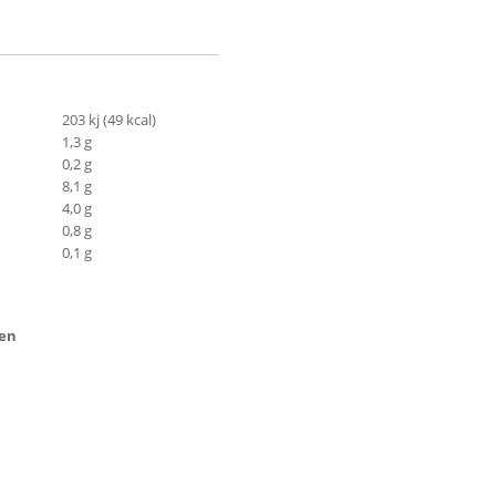
203 kj (49 kcal)
1,3 g
0,2 g
8,1 g
4,0 g
0,8 g
0,1 g
ten