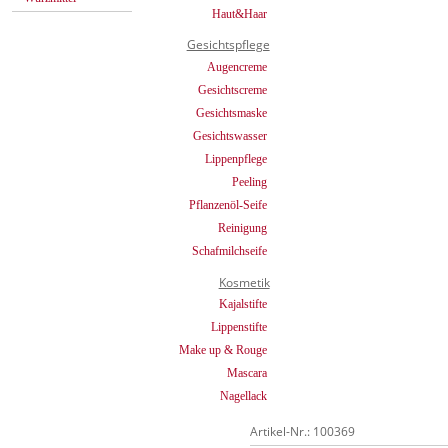
Haut&Haar
Gesichtspflege
Augencreme
Gesichtscreme
Gesichtsmaske
Gesichtswasser
Lippenpflege
Peeling
Pflanzenöl-Seife
Reinigung
Schafmilchseife
Kosmetik
Kajalstifte
Lippenstifte
Make up & Rouge
Mascara
Nagellack
Artikel-Nr.: 100369