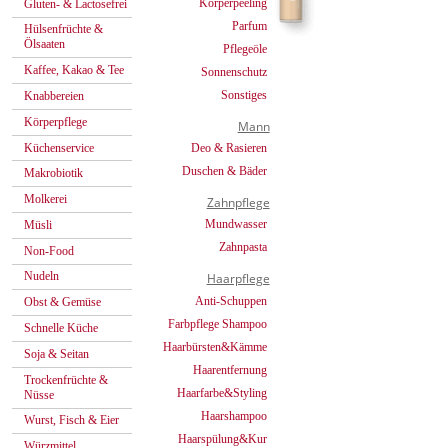
Körperpeeling
Gluten- & Lactosefrei
Parfum
Hülsenfrüchte &
Ölsaaten
Pflegeöle
Kaffee, Kakao & Tee
Sonnenschutz
Sonstiges
Knabbereien
Körperpflege
Mann
Küchenservice
Deo & Rasieren
Duschen & Bäder
Makrobiotik
Molkerei
Zahnpflege
Mundwasser
Müsli
Zahnpasta
Non-Food
Nudeln
Haarpflege
Anti-Schuppen
Obst & Gemüse
Farbpflege Shampoo
Schnelle Küche
Haarbürsten&Kämme
Soja & Seitan
Haarentfernung
Trockenfrüchte &
Haarfarbe&Styling
Nüsse
Haarshampoo
Wurst, Fisch & Eier
Haarspülung&Kur
Würzmittel