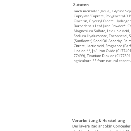
Zutaten
nach inci
Water (Aqua), Glycine Soj
Caprylate/Caprate, Polyglyceryl-3 P
Glycerin, Glyceryl Oleate, Hydrogen
Barbadensis Leaf Juice Powder*, Ca
Magnesium Sulfate, Levulinic Acid
Sodium Hyaluronate, Tocopherol, 
(Sunflower) Seed Oil, Ascorbyl Pal
Citrate, Lactic Acid, Fragrance (Pa
Linalool**, [+/- Iron Oxide (CI 77491
77499), Titanium Dioxide (CI 77891)
agriculture ** from natural essentia
Verarbeitung & Herstellung
Der lavera Radiant Skin Concealer 