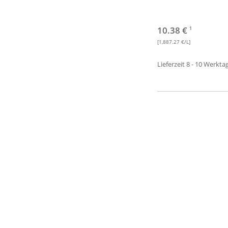
10.38 €
1
[1,887.27 €/L]
Lieferzeit 8 - 10 Werkta