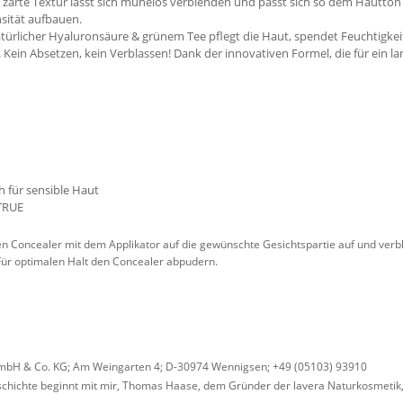
e zarte Textur lässt sich mühelos verblenden und passt sich so dem Hautton a
nsität aufbauen.
atürlicher Hyaluronsäure & grünem Tee pflegt die Haut, spendet Feuchtigkeit
. Kein Absetzen, kein Verblassen! Dank der innovativen Formel, die für ein l
h für sensible Haut
ATRUE
n Concealer mit dem Applikator auf die gewünschte Gesichtspartie auf und verb
ür optimalen Halt den Concealer abpudern.
bH & Co. KG; Am Weingarten 4; D-30974 Wennigsen; +49 (05103) 93910
Geschichte beginnt mit mir, Thomas Haase, dem Gründer der lavera Naturkosmetik