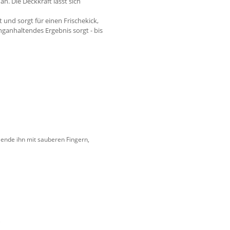
n. Die Deckkraft lässt sich
 und sorgt für einen Frischekick,
anganhaltendes Ergebnis sorgt - bis
lende ihn mit sauberen Fingern,
,