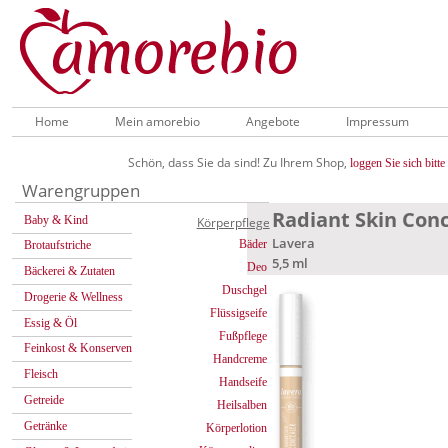
Home
Mein amorebio
Angebote
Impressum
Schön, dass Sie da sind! Zu Ihrem Shop,
loggen Sie sich bitte 
Warengruppen
Radiant Skin Conc
Baby & Kind
Körperpflege
Lavera
Bäder
Brotaufstriche
5,5 ml
Deo
Bäckerei & Zutaten
Duschgel
Drogerie & Wellness
Flüssigseife
Essig & Öl
Fußpflege
Feinkost & Konserven
Handcreme
Fleisch
Handseife
Getreide
Heilsalben
Getränke
Körperlotion