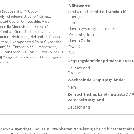
Nährwerte
a (Soybean) Oil*, Coco-
(enthalten 100 ml durchschnittlich)
olyricinoleate, Alcohol* denat.,
Energie
ated Castor Oil, Lecithin, Aloe
Fett
mellia Sinensis Leaf Extract*,
davon gesättigte Fettsäuren
, Xanthan Gum, Sodium Levulinate,
Kohlenhydrate
Sodium Hydroxide, Helianthus Annuus
davon Zucker
mitate, Hydrogenated Palm Glycerides
Eiweiß
rfum)**, Citronellol**, Limonene**,
), Iron Oxide (CI 77492), Iron Oxide (CI
Salz
] * ingredients from certified organic
Urspungsland der primären Zuta
l oils
Deutschland
Diverse
Wechselnde Ursprungsländer
Nein
Zollrechtliches Land (intrastat) /
Verarbeitungsland
Deutschland
deckt Augenringe und Hautunreinheiten zuverlässig ab und hinterlässt ein na