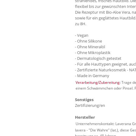
strahlendes, frisches Hautbild. Di
flexibel bis zur gewünschten Inte
Die Rezeptur mit Bio-Aloe Vera, n
sowie für ein geglättetes Hautbild
zu 8H.
- Vegan
- Ohne Silikone
- Ohne Mineralöl
- Ohne Mikroplastik
- Dermatologisch getestet
- Für alle Hauttypen geeignet, auc
- Zertifizierte Naturkosmetik - N
- Made in Germany
Verarbeitung/Zubereitung:
Trage de
einem Schwämmchen oder Pinsel. F
Sonstiges
Zertifizierung/en
Hersteller
Unternehmenskontakt: Laverana Gm
lavera - "Die Wahre" (lat.), diese 
bereits vor ca. 45 Jahren.