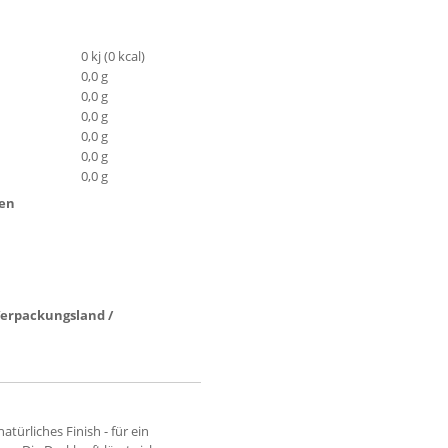
0 kj (0 kcal)
0,0 g
0,0 g
0,0 g
0,0 g
0,0 g
0,0 g
ten
 Verpackungsland /
türliches Finish - für ein