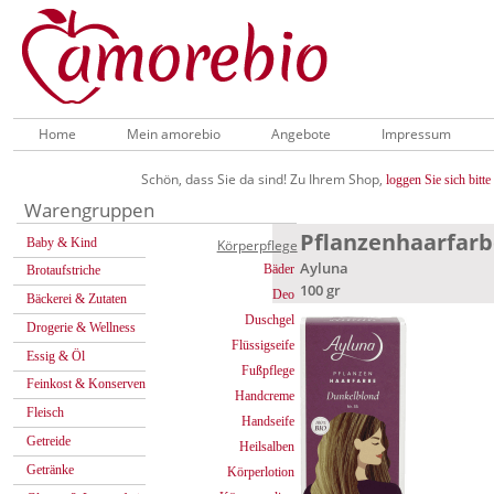
Home
Mein amorebio
Angebote
Impressum
Schön, dass Sie da sind! Zu Ihrem Shop,
loggen Sie sich bitte 
Warengruppen
Pflanzenhaarfar
Baby & Kind
Körperpflege
Ayluna
Bäder
Brotaufstriche
100 gr
Deo
Bäckerei & Zutaten
Duschgel
Drogerie & Wellness
Flüssigseife
Essig & Öl
Fußpflege
Feinkost & Konserven
Handcreme
Fleisch
Handseife
Getreide
Heilsalben
Getränke
Körperlotion