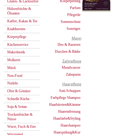
Körperpeeling
Gluten- & Lactosefrei
Parfum
Hülsenfrüchte &
Ölsaaten
Pflegeöle
Kaffee, Kakao & Tee
Sonnenschutz
Sonstiges
Knabbereien
Körperpflege
Mann
Küchenservice
Deo & Rasieren
Duschen & Bäder
Makrobiotik
Molkerei
Zahnpflege
Mundwasser
Müsli
Zahnpasta
Non-Food
Nudeln
Haarpflege
Anti-Schuppen
Obst & Gemüse
Farbpflege Shampoo
Schnelle Küche
Haarbürsten&Kämme
Soja & Seitan
Haarentfernung
Trockenfrüchte &
Haarfarbe&Styling
Nüsse
Haarshampoo
Wurst, Fisch & Eier
Haarspülung&Kur
Würzmittel