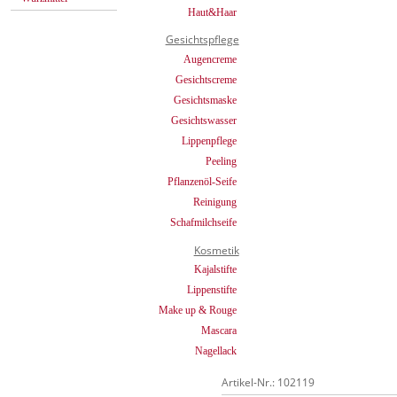
Haut&Haar
Gesichtspflege
Augencreme
Gesichtscreme
Gesichtsmaske
Gesichtswasser
Lippenpflege
Peeling
Pflanzenöl-Seife
Reinigung
Schafmilchseife
Kosmetik
Kajalstifte
Lippenstifte
Make up & Rouge
Mascara
Nagellack
Artikel-Nr.: 102119