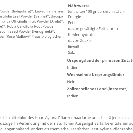
Nährwerte
 Powder (Indigofera)*, Lawsonia Inermis
(enthalten 100 gr durchschnittlich)
stifolia Leaf Powder (Senna)*, Bacopa
Energie
blica Officinalis Fruit Powder (Amla)*,
Fett
e)*, Rubia Cardifolia Root Powder
davon gesättigte Fettsäuren
aecum Seed Powder (Fenugreek)*,
Kohlenhydrate
der (Rose Mallow)* * aus biologischem
davon Zucker
Eiweiß
Salz
Urspungsland der primären Zuta
Indien
Wechselnde Ursprungsländer
Nein
Zollrechtliches Land (intrastat)
Indien
es bis mittelblondes Haar. Ayluna Pflanzenhaarfarbe umschließt jedes einz
uszüge. In Verbindung mit der natürlichen Ausgangshaarfarbe entstehen au
langanhaltend. Anders als chemische Haarfarben lässt Ayluna Pflanzenhaa