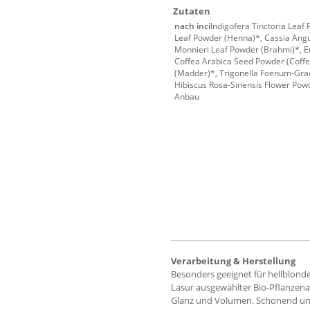
Zutaten
nach inci
Indigofera Tinctoria Leaf
Leaf Powder (Henna)*, Cassia Angu
Monnieri Leaf Powder (Brahmi)*, Em
Coffea Arabica Seed Powder (Coffe
(Madder)*, Trigonella Foenum-Gr
Hibiscus Rosa-Sinensis Flower Pow
Anbau
Verarbeitung & Herstellung
Besonders geeignet für hellblond
Lasur ausgewählter Bio-Pflanzena
Glanz und Volumen. Schonend und 