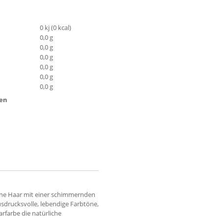
0 kj (0 kcal)
0,0 g
0,0 g
0,0 g
0,0 g
0,0 g
0,0 g
ten
elne Haar mit einer schimmernden
sdrucksvolle, lebendige Farbtöne,
rfarbe die natürliche