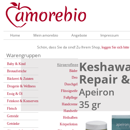
Home
Mein amorebio
Angebote
Impressum
Schön, dass Sie da sind! Zu Ihrem Shop,
loggen Sie sich bitte 
Warengruppen
Keshawa
Baby & Kind
Körperpflege
Bäder
Brotaufstriche
Repair &
Deo
Bäckerei & Zutaten
Duschgel
Drogerie & Wellness
Apeiron
Flüssigseife
Essig & Öl
Fußpflege
35 gr
Feinkost & Konserven
Handcreme
Fleisch
Handseife
Getreide
Heilsalben
Getränke
Körperlotion