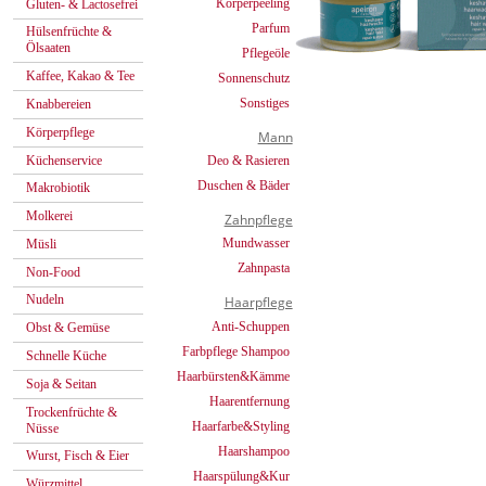
Körperpeeling
Gluten- & Lactosefrei
Parfum
Hülsenfrüchte &
Ölsaaten
Pflegeöle
Kaffee, Kakao & Tee
Sonnenschutz
Sonstiges
Knabbereien
Körperpflege
Mann
Küchenservice
Deo & Rasieren
Duschen & Bäder
Makrobiotik
Molkerei
Zahnpflege
Mundwasser
Müsli
Zahnpasta
Non-Food
Nudeln
Haarpflege
Anti-Schuppen
Obst & Gemüse
Farbpflege Shampoo
Schnelle Küche
Haarbürsten&Kämme
Soja & Seitan
Haarentfernung
Trockenfrüchte &
Haarfarbe&Styling
Nüsse
Haarshampoo
Wurst, Fisch & Eier
Haarspülung&Kur
Würzmittel