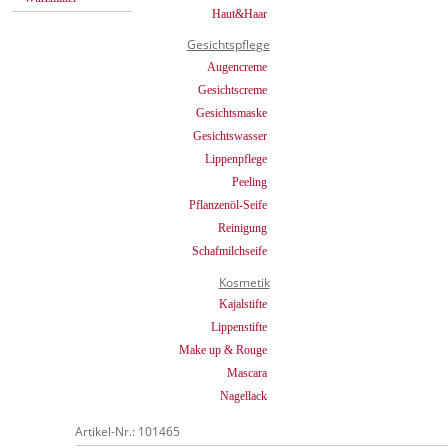
Haut&Haar
Gesichtspflege
Augencreme
Gesichtscreme
Gesichtsmaske
Gesichtswasser
Lippenpflege
Peeling
Pflanzenöl-Seife
Reinigung
Schafmilchseife
Kosmetik
Kajalstifte
Lippenstifte
Make up & Rouge
Mascara
Nagellack
Artikel-Nr.: 101465