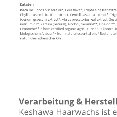
Zutaten
nach inci
Cocos nucifera oil*, Cera flava*, Eclipta alba leaf extra
Phyllantus emblica fruit extract, Centella asiatica extract*, Trig
foenum graecum extract*, Abrus precatorius leaf extract, Se
indicum oil*, Parfum (natural), Alcohol, Geraniol**, Linalool**,
Limonene** * from certified organic agriculture / aus kontrolli
biologischem Anbau ** from natural essential oils / Bestandtei
natürlicher ätherischer Öle
Verarbeitung & Herstel
Keshawa Haarwachs ist e