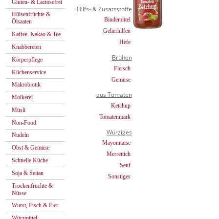
Gluten- & Lactosefrei
Hilfs- & Zusatzstoffe
Hülsenfrüchte &
Bindemittel
Ölsaaten
Gelierhilfen
Kaffee, Kakao & Tee
Hefe
Knabbereien
Brühen
Körperpflege
Fleisch
Küchenservice
Gemüse
Makrobiotik
aus Tomaten
Molkerei
Ketchup
Müsli
Tomatenmark
Non-Food
Würziges
Nudeln
Mayonnaise
Obst & Gemüse
Merrettich
Schnelle Küche
Senf
Soja & Seitan
Sonstiges
Trockenfrüchte &
Nüsse
Wurst, Fisch & Eier
Würzmittel