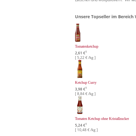
Unsere Topseller im Bereich 
Tomatenketchup
1
2,61 €
[ 5,22 € /kg ]
Ketchup Curry
1
3,98 €
[ 8,84 € /kg ]
Tomaten Ketchup ohne Kristallzucker
1
5,24 €
[ 10,48 € /kg ]