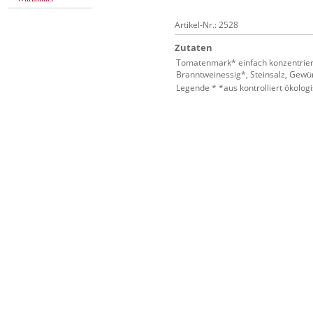
Artikel-Nr.: 2528
Zutaten
Tomatenmark* einfach konzentrier
Branntweinessig*, Steinsalz, Gewü
Legende * *aus kontrolliert ökolo