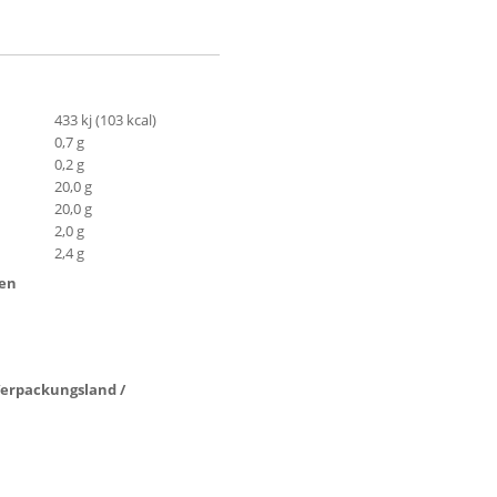
433 kj (103 kcal)
0,7 g
0,2 g
20,0 g
20,0 g
2,0 g
2,4 g
ten
 Verpackungsland /