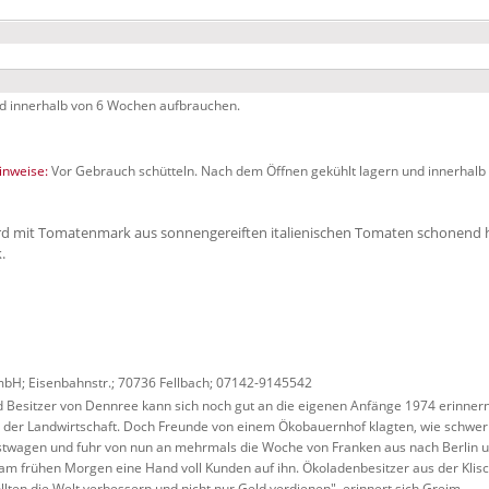
d innerhalb von 6 Wochen aufbrauchen.
nweise:
Vor Gebrauch schütteln. Nach dem Öffnen gekühlt lagern und innerhal
 mit Tomatenmark aus sonnengereiften italienischen Tomaten schonend he
.
H; Eisenbahnstr.; 70736 Fellbach; 07142-9145542
Besitzer von Dennree kann sich noch gut an die eigenen Anfänge 1974 erinnern.
in der Landwirtschaft. Doch Freunde von einem Ökobauernhof klagten, wie schwer
astwagen und fuhr von nun an mehrmals die Woche von Franken aus nach Berlin 
am frühen Morgen eine Hand voll Kunden auf ihn. Ökoladenbesitzer aus der Klische
llten die Welt verbessern und nicht nur Geld verdienen", erinnert sich Greim.