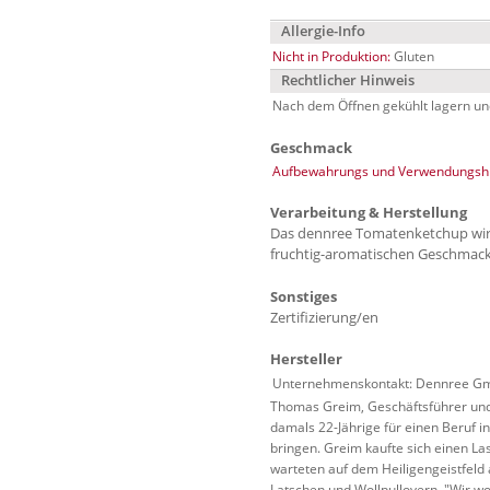
Allergie-Info
Nicht in Produktion:
Gluten
Rechtlicher Hinweis
Nach dem Öffnen gekühlt lagern un
Geschmack
Aufbewahrungs und Verwendungshi
Verarbeitung & Herstellung
Das dennree Tomatenketchup wird
fruchtig-aromatischen Geschmack
Sonstiges
Zertifizierung/en
Hersteller
Unternehmenskontakt: Dennree Gmb
Thomas Greim, Geschäftsführer und 
damals 22-Jährige für einen Beruf 
bringen. Greim kaufte sich einen L
warteten auf dem Heiligengeistfeld 
Latschen und Wollpullovern. "Wir wo