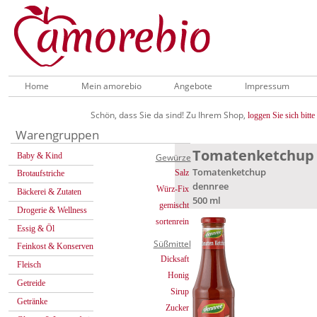
Home
Mein amorebio
Angebote
Impressum
Schön, dass Sie da sind! Zu Ihrem Shop,
loggen Sie sich bitte 
Warengruppen
Tomatenketchup
Baby & Kind
Gewürze
Tomatenketchup
Salz
Brotaufstriche
dennree
Würz-Fix
Bäckerei & Zutaten
500 ml
gemischt
Drogerie & Wellness
sortenrein
Essig & Öl
Süßmittel
Feinkost & Konserven
Dicksaft
Fleisch
Honig
Getreide
Sirup
Getränke
Zucker