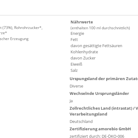
Nährwerte
t (73%), Rohrohrzucker*,
(enthalten 100 ml durchschnittlich)
rze*
Energie
gischer Erzeugung
Fett
davon gesättigte Fettsäuren
Kohlenhydrate
davon Zucker
Eiweiß
Salz
Urspungsland der primären Zuta
Diverse
Wechselnde Ursprungsländer
Ja
Zollrechtliches Land (intrastat) /
Verarbeitungsland
Deutschland
Zertifizierung amorebio GmbH
zertifiziert durch: DE-ÖKO-006