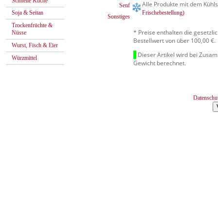
Schnelle Küche
Alle Produkte mit dem Kühls
Senf
Frischebestellung)
Soja & Seitan
Sonstiges
Trockenfrüchte &
* Preise enthalten die gesetzl
Nüsse
Bestellwert von über 100,00 €.
Wurst, Fisch & Eier
Dieser Artikel wird bei Zusa
Würzmittel
Gewicht berechnet.
Datenschu