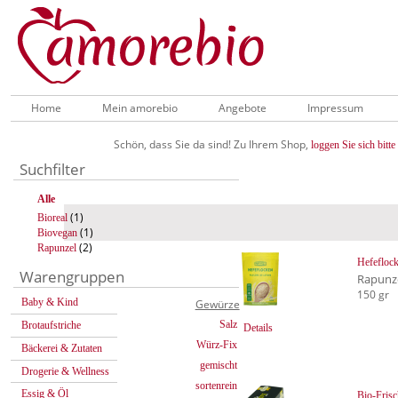
Home
Mein amorebio
Angebote
Impressum
Schön, dass Sie da sind! Zu Ihrem Shop,
loggen Sie sich bitte 
Suchfilter
Alle
(1)
Bioreal
(1)
Biovegan
(2)
Rapunzel
Hefefloc
Warengruppen
Rapunz
150 gr
Baby & Kind
Gewürze
Salz
Brotaufstriche
Details
Würz-Fix
Bäckerei & Zutaten
gemischt
Drogerie & Wellness
sortenrein
Essig & Öl
Bio-Fris