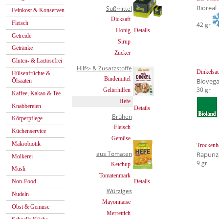
Bioreal
Süßmittel
Feinkost & Konserven
Dicksaft
Fleisch
42 gr
Honig
Details
Getreide
Sirup
Getränke
Zucker
Gluten- & Lactosefrei
Hilfs- & Zusatzstoffe
Dinkelsau
Hülsenfrüchte &
Bindemittel
Bioveg
Ölsaaten
30 gr
Gelierhilfen
Kaffee, Kakao & Tee
Hefe
Knabbereien
Details
Brühen
Körperpflege
Fleisch
Küchenservice
Gemüse
Makrobiotik
Trockenh
aus Tomaten
Rapunz
Molkerei
9 gr
Ketchup
Müsli
Tomatenmark
Details
Non-Food
Würziges
Nudeln
Mayonnaise
Obst & Gemüse
Merrettich