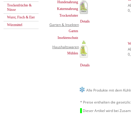
Hundenahrung
A
Trockenfrüchte &
Katzennahrung
Nüsse
0,
Trockenfutter
Wurst, Fisch & Eier
Details
Garten & Insekten
Würzmittel
Garten
Insektenschutz
We
Haushaltswaren
A
Mühlen
0,
Details
Alle Produkte mit dem Kühl
* Preise enthalten die gesetzl
Dieser Artikel wird bei Zusa