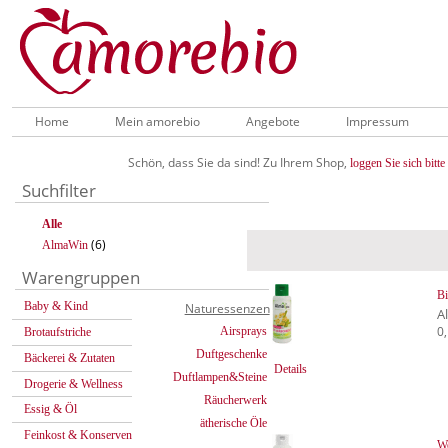
Home
Mein amorebio
Angebote
Impressum
Schön, dass Sie da sind! Zu Ihrem Shop,
loggen Sie sich bitte 
Suchfilter
Alle
(6)
AlmaWin
Warengruppen
Bi
Baby & Kind
Naturessenzen
A
0,
Airsprays
Brotaufstriche
Duftgeschenke
Bäckerei & Zutaten
Details
Duftlampen&Steine
Drogerie & Wellness
Räucherwerk
Essig & Öl
ätherische Öle
Feinkost & Konserven
We