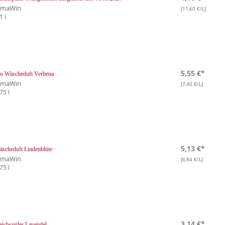
lmaWin
[11,60 €/L]
1 l
5,55 €*
o Wäscheduft Verbena
lmaWin
[7,40 €/L]
75 l
5,13 €*
scheduft Lindenblüte
lmaWin
[6,84 €/L]
75 l
3,14 €*
ichspüler Lavendel