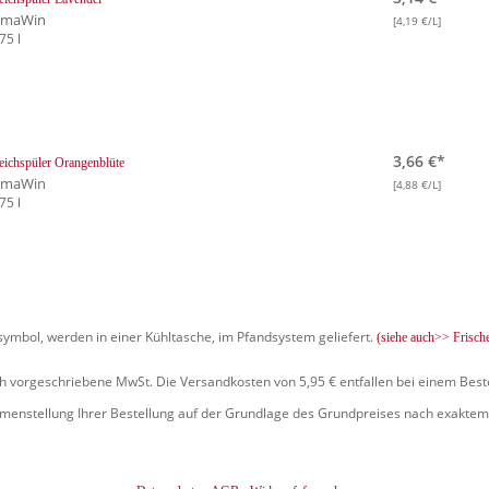
lmaWin
[4,19 €/L]
75 l
3,66 €*
ichspüler Orangenblüte
lmaWin
[4,88 €/L]
75 l
symbol, werden in einer Kühltasche, im Pfandsystem geliefert.
(siehe auch>> Frisch
ich vorgeschriebene MwSt. Die Versandkosten von 5,95 € entfallen bei einem Best
mmenstellung Ihrer Bestellung auf der Grundlage des Grundpreises nach exaktem