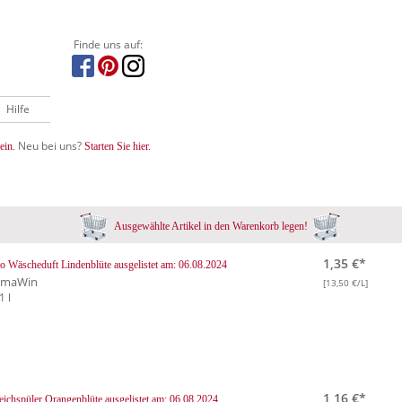
Finde uns auf:
Hilfe
Neu bei uns?
ein.
Starten Sie hier.
Ausgewählte Artikel in den Warenkorb legen!
1,35 €*
o Wäscheduft Lindenblüte
ausgelistet am: 06.08.2024
lmaWin
[13,50 €/L]
1 l
1,16 €*
ichspüler Orangenblüte
ausgelistet am: 06.08.2024