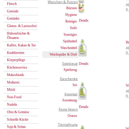
Waschen & Putzen
Fleisch
A
Bürsten
0,
Getreide
Hygiene
Getränke
Details
Reiniger
Gluten- & Lactosefrei
Seife
Hülsenfrüchte &
Sonstiges
Ölsaaten
Spülmittel
Bi
Kaffee, Kakao & Tee
A
Waschmittel
0,
Knabbereien
Weichspüler & Duft
Körperpflege
Spielzeug
Details
Küchenservice
Spielzeug
Makrobiotik
Geschenke
Molkerei
Set
Wä
Müsli
A
Inventar
0,
Non-Food
Austattung
Nudeln
Details
Feste feiern
Obst & Gemüse
Ostern
Schnelle Küche
Tiernahrung
Soja & Seitan
We