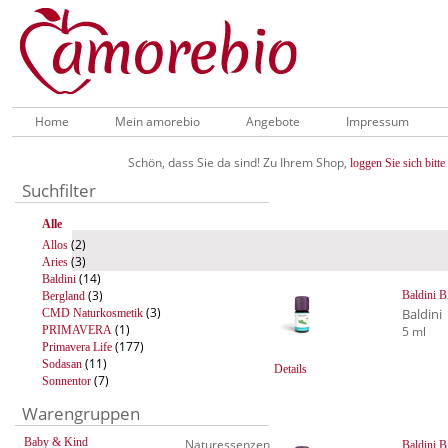
Home
Mein amorebio
Angebote
Impressum
Schön, dass Sie da sind! Zu Ihrem Shop,
loggen Sie sich bitte 
Suchfilter
Alle
(2)
Allos
(3)
Aries
(14)
Baldini
(3)
Baldini 
Bergland
(3)
Baldini
CMD Naturkosmetik
(1)
PRIMAVERA
5 ml
(177)
Primavera Life
(11)
Sodasan
Details
(7)
Sonnentor
Warengruppen
Baby & Kind
Naturessenzen
Baldini 