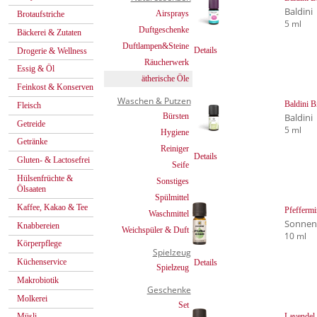
Baldini
Airsprays
Brotaufstriche
5 ml
Duftgeschenke
Bäckerei & Zutaten
Duftlampen&Steine
Details
Drogerie & Wellness
Räucherwerk
Essig & Öl
ätherische Öle
Feinkost & Konserven
Waschen & Putzen
Baldini 
Fleisch
Bürsten
Baldini
Getreide
5 ml
Hygiene
Getränke
Reiniger
Details
Gluten- & Lactosefrei
Seife
Hülsenfrüchte &
Sonstiges
Ölsaaten
Spülmittel
Kaffee, Kakao & Tee
Pfeffermi
Waschmittel
Sonnen
Knabbereien
Weichspüler & Duft
10 ml
Körperpflege
Spielzeug
Küchenservice
Details
Spielzeug
Makrobiotik
Geschenke
Molkerei
Set
Lavendel 
Müsli