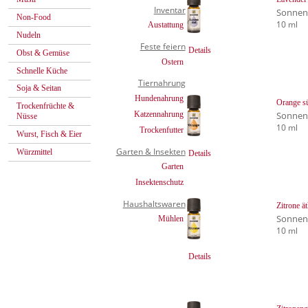
Inventar
Sonnen
Non-Food
10 ml
Austattung
Nudeln
Feste feiern
Details
Obst & Gemüse
Ostern
Schnelle Küche
Tiernahrung
Soja & Seitan
Hundenahrung
Orange sü
Trockenfrüchte &
Katzennahrung
Sonnen
Nüsse
10 ml
Trockenfutter
Wurst, Fisch & Eier
Garten & Insekten
Würzmittel
Details
Garten
Insektenschutz
Haushaltswaren
Zitrone ä
Sonnen
Mühlen
10 ml
Details