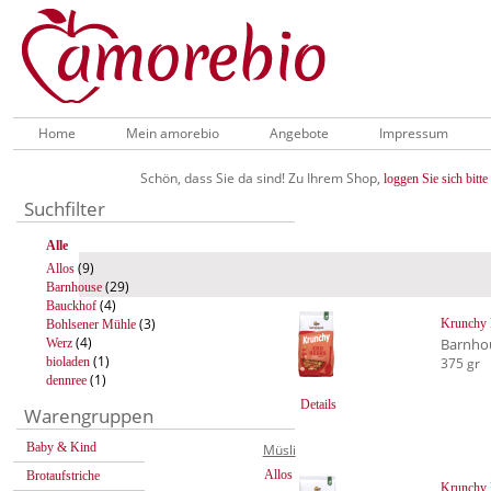
Home
Mein amorebio
Angebote
Impressum
Schön, dass Sie da sind! Zu Ihrem Shop,
loggen Sie sich bitte 
Suchfilter
Alle
(9)
Allos
(29)
Barnhouse
(4)
Bauckhof
(3)
Krunchy 
Bohlsener Mühle
(4)
Barnho
Werz
(1)
bioladen
375 gr
(1)
dennree
Details
Warengruppen
Baby & Kind
Müsli
Allos
Brotaufstriche
Krunchy