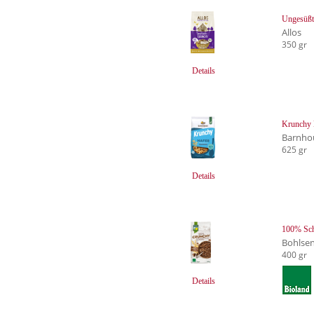
Ungesüßt
Allos
350 gr
Details
Krunchy 
Barnho
625 gr
Details
100% Sc
Bohlse
400 gr
Details