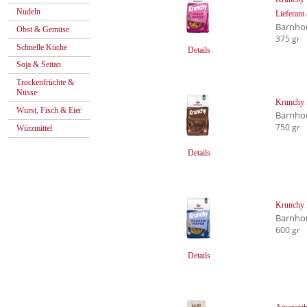
Nudeln
Lieferant
Barnho
Obst & Gemüse
375 gr
Schnelle Küche
Details
Soja & Seitan
Trockenfrüchte &
Nüsse
Krunchy
Wurst, Fisch & Eier
Barnho
750 gr
Würzmittel
Details
Krunchy 
Barnho
600 gr
Details