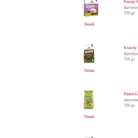
Knuspy K
Barnho
250 gr
Details
Krunchy
Barnho
750 gr
Details
Dinkel-C
dennre
750 gr
Details