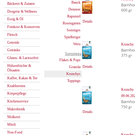
Bauck
Bäckerei & Zutaten
Barnho
Dennree
600 gr
Drogerie & Wellness
Rapunzel
Essig & Öl
Details
Rosengarten
Feinkost & Konserven
Sonstiges
Fleisch
Spielberger
Getreide
Werz
Krunchy H
Barnho
Getränke
Sonstiges
375 gr
Gluten- & Lactosefrei
Flakes & Pops
Hülsenfrüchte &
Details
Granola
Ölsaaten
Krunchys
Kaffee, Kakao & Tee
Toppings
Knabbereien
Krunchy H
Körperpflege
09.06.20
Barnho
Küchenservice
750 gr
Makrobiotik
Details
Molkerei
Müsli
Non-Food
Krunchy W