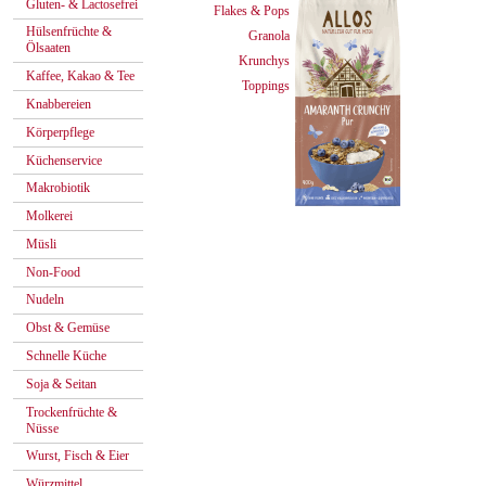
Gluten- & Lactosefrei
Flakes & Pops
Hülsenfrüchte &
Granola
Ölsaaten
Krunchys
Kaffee, Kakao & Tee
Toppings
Knabbereien
Körperpflege
Küchenservice
Makrobiotik
Molkerei
Müsli
Non-Food
Nudeln
Obst & Gemüse
Schnelle Küche
Soja & Seitan
Trockenfrüchte &
Nüsse
Wurst, Fisch & Eier
Würzmittel