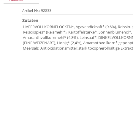
Artikel-Nr.: 92833
Zutaten
HAFERVOLLKORNFLOCKEN*, Agavendicksaft* (9,6%), Reissirup
Reiscrispies* (Reismehl*), Kartoffelstärke*, Sonnenblumenöl*,
Amaranthvollkornmehl* (4,8%), Leinsaat*, DINKELVOLLKOR
(EINE WEIZENART), Honig* (2,4%), Amaranthvollkorn* gepoppt 
Meersalz, Antioxidationsmittel: stark tocopherolhaltige Extrakt