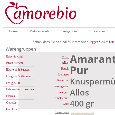
Home
Mein amorebio
Angebote
Impressum
Schön, dass Sie da sind! Zu Ihrem Shop,
loggen Sie sich bitte 
Warengruppen
Amarant
Baby & Kind
Müsli
Allos
Brotaufstriche
Pur
Bauck
Bäckerei & Zutaten
Dennree
Drogerie & Wellness
Knuspermüs
Rapunzel
Essig & Öl
Rosengarten
Allos
Feinkost & Konserven
Sonstiges
Fleisch
Spielberger
400 gr
Getreide
Werz
Getränke
Sonstiges