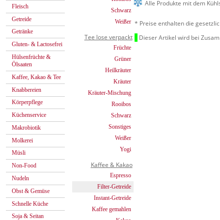
Alle Produkte mit dem Kühl
Fleisch
Schwarz
Getreide
Weißer
* Preise enthalten die gesetzl
Getränke
Tee lose verpackt
Dieser Artikel wird bei Zusa
Gluten- & Lactosefrei
Früchte
Hülsenfrüchte &
Grüner
Ölsaaten
Heilkräuter
Kaffee, Kakao & Tee
Kräuter
Knabbereien
Kräuter-Mischung
Körperpflege
Rooibos
Küchenservice
Schwarz
Sonstiges
Makrobiotik
Weißer
Molkerei
Yogi
Müsli
Kaffee & Kakao
Non-Food
Espresso
Nudeln
Filter-Getreide
Obst & Gemüse
Instant-Getreide
Schnelle Küche
Kaffee gemahlen
Soja & Seitan