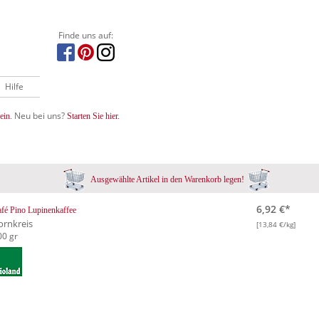
Finde uns auf:
Hilfe
Neu bei uns?
ein.
Starten Sie hier.
Ausgewählte Artikel in den Warenkorb legen!
6,92 €*
fé Pino Lupinenkaffee
ornkreis
[13,84 €/kg]
00 gr