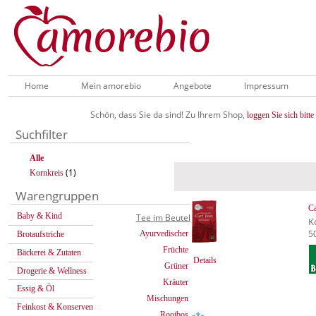
Home
Mein amorebio
Angebote
Impressum
Schön, dass Sie da sind! Zu Ihrem Shop,
loggen Sie sich bitte 
Suchfilter
Alle
(1)
Kornkreis
Warengruppen
Ca
Baby & Kind
Tee im Beutel
K
5
Ayurvedischer
Brotaufstriche
Früchte
Bäckerei & Zutaten
Details
Grüner
Drogerie & Wellness
Kräuter
Essig & Öl
Mischungen
Feinkost & Konserven
Rooibos