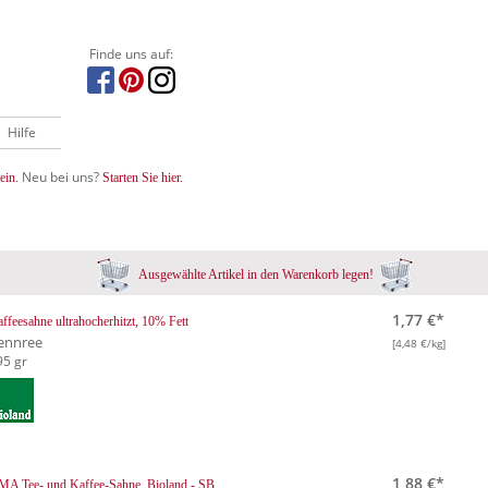
Finde uns auf:
Hilfe
Neu bei uns?
ein.
Starten Sie hier.
Ausgewählte Artikel in den Warenkorb legen!
1,77 €*
ffeesahne ultrahocherhitzt, 10% Fett
ennree
[4,48 €/kg]
95 gr
1,88 €*
A Tee- und Kaffee-Sahne, Bioland - SB