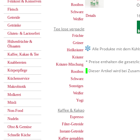
Feinkost & Konserven
Ö
Rooibos
Fleisch
Schwarz
1
Details
Getreide
Weißer
Getränke
Tee lose verpackt
Gluten- & Lactosefrei
Früchte
Hülsenfrüchte &
Grüner
Ölsaaten
Alle Produkte mit dem Kühl
Heilkräuter
Kaffee, Kakao & Tee
Kräuter
* Preise enthalten die gesetzl
Knabbereien
Kräuter-Mischung
Dieser Artikel wird bei Zusa
Körperpflege
Rooibos
Küchenservice
Schwarz
Sonstiges
Makrobiotik
Weißer
Molkerei
Yogi
Müsli
Kaffee & Kakao
Non-Food
Espresso
Nudeln
Filter-Getreide
Obst & Gemüse
Instant-Getreide
Schnelle Küche
Kaffee gemahlen