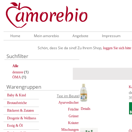
Home
Mein amorebio
Angebote
Impressum
Schön, dass Sie da sind! Zu Ihrem Shop,
loggen Sie sich bitte 
Suchfilter
Alle
(1)
dennree
(1)
ÖMA
Warengruppen
Ka
d
Baby & Kind
Tee im Beutel
3
Ayurvedischer
Brotaufstriche
Details
Früchte
Bäckerei & Zutaten
Grüner
Drogerie & Wellness
Kräuter
Essig & Öl
Mischungen
ÖM