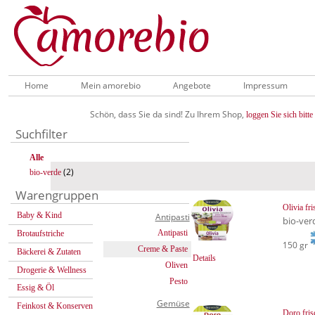
Home
Mein amorebio
Angebote
Impressum
Schön, dass Sie da sind! Zu Ihrem Shop,
loggen Sie sich bitte 
Suchfilter
Alle
(2)
bio-verde
Warengruppen
Olivia fri
Baby & Kind
Antipasti
bio-ver
Antipasti
Brotaufstriche
150 gr
Creme & Paste
Bäckerei & Zutaten
Details
Oliven
Drogerie & Wellness
Pesto
Essig & Öl
Gemüse
Feinkost & Konserven
Doro fris