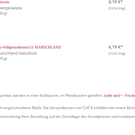
4,19 €*
irsiche
wergenwiese
[23,94 €/kg]
40 gr
4,19 €*
io-Wildpreiselbeeren Gl. MARSCHLAND
arschland Naturkost
[19,05 €/kg]
20 gr
symbol, werden in einer Kühltasche, im Pfandsystem geliefert.
(siehe auch>> Frisch
ich vorgeschriebene MwSt. Die Versandkosten von 5,95 € entfallen bei einem Best
mmenstellung Ihrer Bestellung auf der Grundlage des Grundpreises nach exaktem