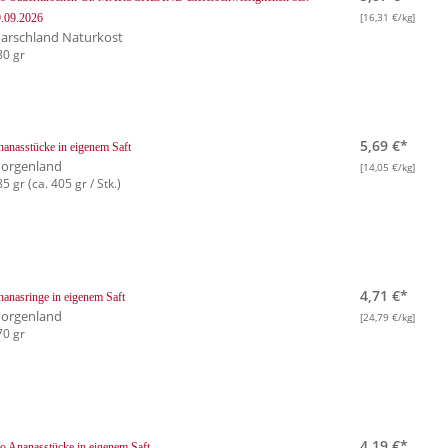
[16,31 €/kg]
.09.2026
arschland Naturkost
80 gr
5,69 €*
anasstücke in eigenem Saft
orgenland
[14,05 €/kg]
5 gr (ca. 405 gr / Stk.)
4,71 €*
anasringe in eigenem Saft
orgenland
[24,79 €/kg]
70 gr
4,19 €*
o Ananasstücke in eigenem Saft