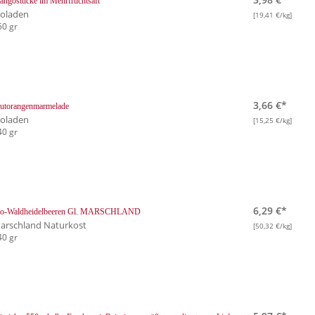
ngostücke im Mehrfruchtsaft
ioladen
[19,41 €/kg]
50 gr
3,66 €*
utorangenmarmelade
ioladen
[15,25 €/kg]
40 gr
6,29 €*
io-Waldheidelbeeren Gl. MARSCHLAND
arschland Naturkost
[50,32 €/kg]
40 gr