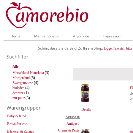
Home
Mein amorebio
Angebote
Impressum
Schön, dass Sie da sind! Zu Ihrem Shop,
loggen Sie sich bitte 
Suchfilter
Alle
(3)
Marschland Naturkost
(3)
Morgenland
(4)
Zwergenwiese
(4)
Pf
bioladen
(1)
d
dennree
(3)
nur puur
5
Warengruppen
Details
Baby & Kind
Antipasti
Antipasti
Brotaufstriche
Creme & Paste
Bäckerei & Zutaten
B