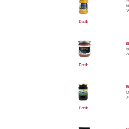
Ma
b
3
Details
Bl
b
2
Details
B
M
3
Details