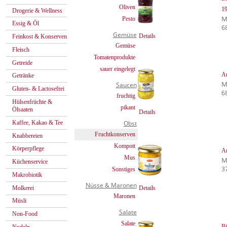
Oliven
19
Drogerie & Wellness
M
Pesto
Essig & Öl
6
Gemüse
Details
Feinkost & Konserven
Gemüse
Fleisch
Tomatenprodukte
Getreide
sauer eingelegt
An
Getränke
M
Saucen
Gluten- & Lactosefrei
68
fruchtig
Hülsenfrüchte &
pikant
Ölsaaten
Details
Kaffee, Kakao & Tee
Obst
Fruchtkonserven
Knabbereien
Kompott
Körperpflege
An
Mus
M
Küchenservice
3
Sonstiges
Makrobiotik
Nüsse & Maronen
Molkerei
Details
Maronen
Müsli
Salate
Non-Food
Salate
Bi