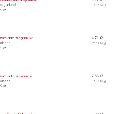
orgenland
[11,97 €/kg]
50 gr
4,71 €*
anasstücke im eigenen Saft
ioladen
[23,55 €/kg]
45 gr
7,86 €*
anasstücke im eigenen Saft
ioladen
[19,41 €/kg]
65 gr
3,98 €*