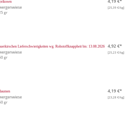
4,19 €*
prikosen
wergenwiese
[25,39 €/kg]
25 gr
4,92 €*
uerkirschen
Lieferschwierigkeiten wg. Rohstoffknappheit bis: 13.08.2026
wergenwiese
[25,23 €/kg]
60 gr
4,19 €*
flaumen
wergenwiese
[23,28 €/kg]
60 gr