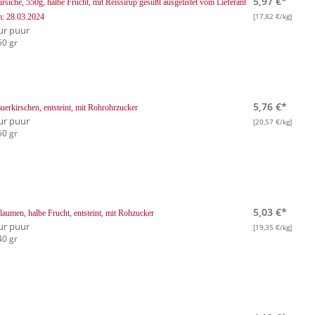
5,97 €*
irsiche, 550g, halbe Frucht, mit Reissirup gesüßt
ausgelistet vom Lieferant
[17,82 €/kg]
: 28.03.2024
ur puur
50 gr
5,76 €*
uerkirschen, entsteint, mit Rohrohrzucker
ur puur
[20,57 €/kg]
60 gr
5,03 €*
laumen, halbe Frucht, entsteint, mit Rohzucker
ur puur
[19,35 €/kg]
40 gr