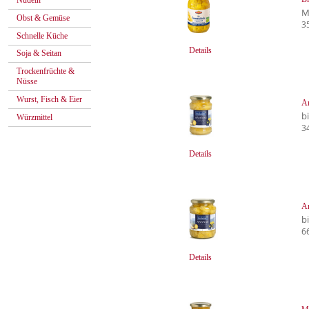
Nudeln
M
Obst & Gemüse
3
Schnelle Küche
Details
Soja & Seitan
Trockenfrüchte &
Nüsse
Wurst, Fisch & Eier
An
b
Würzmittel
3
Details
An
b
6
Details