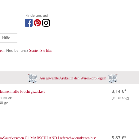
Finde uns auf:
Hilfe
Neu bei uns?
ein.
Starten Sie hier.
Ausgewählte Artikel in den Warenkorb legen!
3,14 €*
laumen halbe Frucht gezuckert
ennree
[10,30 €/kg]
40 gr
5,87 €*
io-Sauerkirschen Gl. MARSCHLAND
Lieferschwierigkeiten bis: