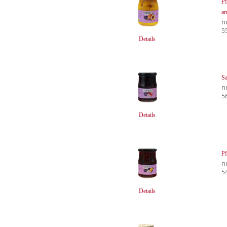
Pf
am
n
5
Details
Sa
n
5
Details
Pf
n
5
Details