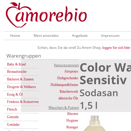
Home
Mein amorebio
Angebote
Impressum
Schön, dass Sie da sind! Zu Ihrem Shop,
loggen Sie sich bitte 
Warengruppen
Color W
Baby & Kind
Naturessenzen
Airsprays
Brotaufstriche
Sensitiv
Duftgeschenke
Bäckerei & Zutaten
Duftlampen&Steine
Drogerie & Wellness
Sodasan
Räucherwerk
Essig & Öl
ätherische Öle
1,5 l
Feinkost & Konserven
Waschen & Putzen
Fleisch
Bürsten
Getreide
Hygiene
Getränke
Reiniger