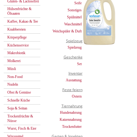
Gluten- & Lactosefrei
Seife
Hülsenfrüchte &
Sonstiges
Ölsaaten
Spülmittel
Kaffee, Kakao & Tee
Waschmittel
Knabbereien
Weichspüler & Duft
Körperpflege
Spielzeug
Küchenservice
Spielzeug
Makrobiotik
Geschenke
Molkerei
Set
Müsli
Inventar
Non-Food
Austattung
Nudeln
Feste feiern
Obst & Gemüse
Ostern
Schnelle Küche
Tiernahrung
Soja & Seitan
Hundenahrung
Trockenfrüchte &
Katzennahrung
Nüsse
Trockenfutter
Wurst, Fisch & Eier
Garten & Insekten
Würzmittel