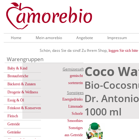
Home
Mein amorebio
Angebote
Impressum
Schön, dass Sie da sind! Zu Ihrem Shop,
loggen Sie sich bitte 
Warengruppen
Coco Wa
Baby & Kind
Gemüsesaft
gemischt
Brotaufstriche
Bio-Cocosn
sortenrein
Bäckerei & Zutaten
Drogerie & Wellness
Sonstiges
Dr. Antoni
Energiedrinks
Essig & Öl
Limonade
1000 ml
Feinkost & Konserven
Schorle
Fleisch
Smoothies
Getreide
Sonstiges
Getränke
aus Getreide