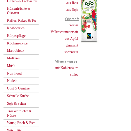
Gluten- & Lactosefrei
aus Reis
Hülsenfrüchte &
aus Soja
Ölsaaten
Obstsaft
Kaffee, Kakao & Tee
Nektar
Knabbereien
Vollfruchtmuttersaft
Körperpflege
aus Apfel
Küchenservice
gemischt
Makrobiotik
sortenrein
Molkerei
Mineralwasser
Müsli
mit Kohlensäure
Non-Food
stilles
Nudeln
Obst & Gemüse
Schnelle Küche
Soja & Seitan
Trockenfrüchte &
Nüsse
Wurst, Fisch & Eier
Würzmittel