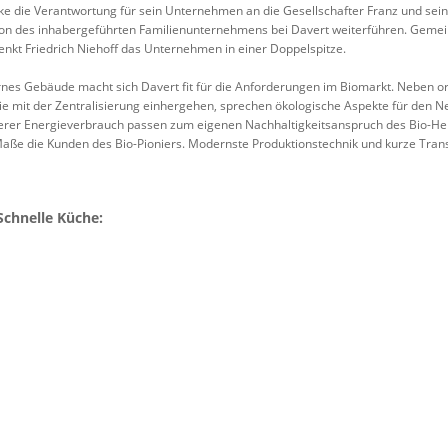
e die Verantwortung für sein Unternehmen an die Gesellschafter Franz und sein
ion des inhabergeführten Familienunternehmens bei Davert weiterführen. Geme
enkt Friedrich Niehoff das Unternehmen in einer Doppelspitze.
nes Gebäude macht sich Davert fit für die Anforderungen im Biomarkt. Neben o
 die mit der Zentralisierung einhergehen, sprechen ökologische Aspekte für den 
ngerer Energieverbrauch passen zum eigenen Nachhaltigkeitsanspruch des Bio-He
ße die Kunden des Bio-Pioniers. Modernste Produktionstechnik und kurze Trans
Schnelle Küche: