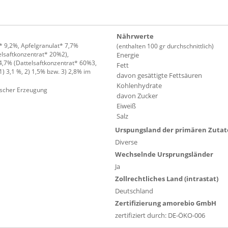
Nährwerte
 9,2%, Apfelgranulat* 7,7%
(enthalten 100 gr durchschnittlich)
lsaftkonzentrat* 20%2),
Energie
4,7% (Dattelsaftkonzentrat* 60%3,
Fett
) 3,1 %, 2) 1,5% bzw. 3) 2,8% im
davon gesättigte Fettsäuren
Kohlenhydrate
gischer Erzeugung
davon Zucker
Eiweiß
Salz
Urspungsland der primären Zuta
Diverse
Wechselnde Ursprungsländer
Ja
Zollrechtliches Land (intrastat)
Deutschland
Zertifizierung amorebio GmbH
zertifiziert durch: DE-ÖKO-006