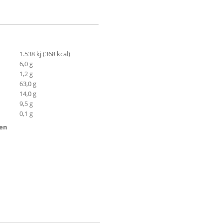
1.538 kj (368 kcal)
6,0 g
1,2 g
63,0 g
14,0 g
9,5 g
0,1 g
ten