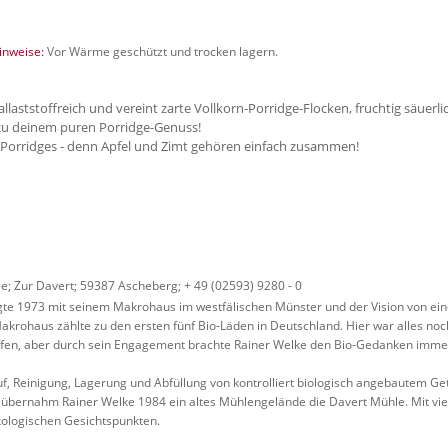
nweise:
Vor Wärme geschützt und trocken lagern.
allaststoffreich und vereint zarte Vollkorn-Porridge-Flocken, fruchtig säuer
 zu deinem puren Porridge-Genuss!
 Porridges - denn Apfel und Zimt gehören einfach zusammen!
; Zur Davert; 59387 Ascheberg; + 49 (02593) 9280 - 0
te 1973 mit seinem Makrohaus im westfälischen Münster und der Vision von ei
krohaus zählte zu den ersten fünf Bio-Läden in Deutschland. Hier war alles noch
ffen, aber durch sein Engagement brachte Rainer Welke den Bio-Gedanken immer
kauf, Reinigung, Lagerung und Abfüllung von kontrolliert biologisch angebautem G
t, übernahm Rainer Welke 1984 ein altes Mühlengelände die Davert Mühle. Mit vi
kologischen Gesichtspunkten.