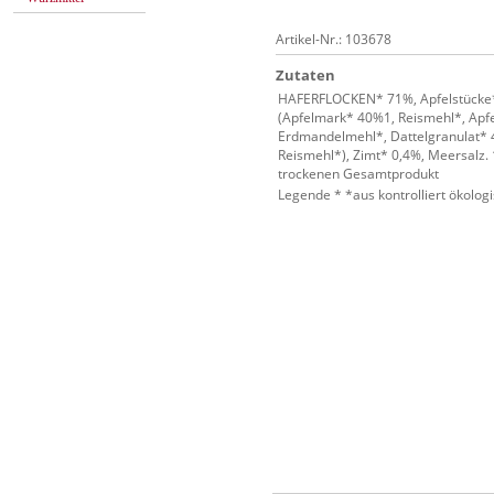
Artikel-Nr.: 103678
Zutaten
HAFERFLOCKEN* 71%, Apfelstücke*
(Apfelmark* 40%1, Reismehl*, Apfe
Erdmandelmehl*, Dattelgranulat* 
Reismehl*), Zimt* 0,4%, Meersalz. 1
trockenen Gesamtprodukt
Legende * *aus kontrolliert ökolo