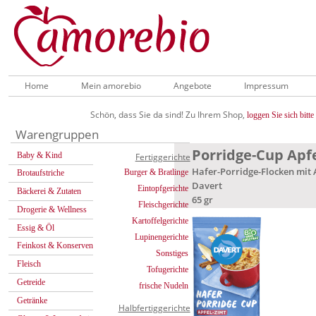
Home
Mein amorebio
Angebote
Impressum
Schön, dass Sie da sind! Zu Ihrem Shop,
loggen Sie sich bitte 
Warengruppen
Porridge-Cup Apfe
Baby & Kind
Fertiggerichte
Hafer-Porridge-Flocken mit 
Burger & Bratlinge
Brotaufstriche
Davert
Eintopfgerichte
Bäckerei & Zutaten
65 gr
Fleischgerichte
Drogerie & Wellness
Kartoffelgerichte
Essig & Öl
Lupinengerichte
Feinkost & Konserven
Sonstiges
Fleisch
Tofugerichte
Getreide
frische Nudeln
Getränke
Halbfertiggerichte