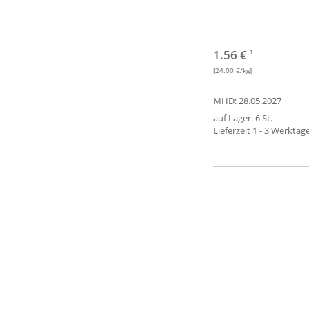
1.56 €
1
[24.00 €/kg]
MHD: 28.05.2027
auf Lager: 6 St.
Lieferzeit 1 - 3 Werktag