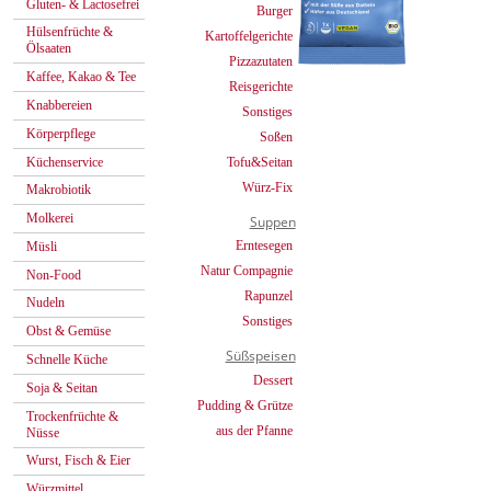
Gluten- & Lactosefrei
Burger
Hülsenfrüchte &
Kartoffelgerichte
Ölsaaten
Pizzazutaten
Kaffee, Kakao & Tee
Reisgerichte
Knabbereien
Sonstiges
Körperpflege
Soßen
Küchenservice
Tofu&Seitan
Würz-Fix
Makrobiotik
Molkerei
Suppen
Erntesegen
Müsli
Natur Compagnie
Non-Food
Rapunzel
Nudeln
Sonstiges
Obst & Gemüse
Süßspeisen
Schnelle Küche
Dessert
Soja & Seitan
Pudding & Grütze
Trockenfrüchte &
aus der Pfanne
Nüsse
Wurst, Fisch & Eier
Würzmittel