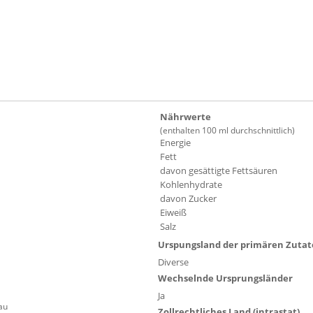
Nährwerte
(enthalten 100 ml durchschnittlich)
Energie
Fett
davon gesättigte Fettsäuren
Kohlenhydrate
davon Zucker
Eiweiß
Salz
Urspungsland der primären Zuta
Diverse
Wechselnde Ursprungsländer
Ja
au
Zollrechtliches Land (intrastat)