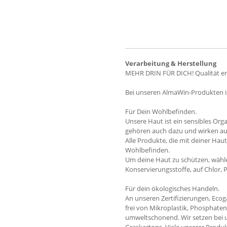
Verarbeitung & Herstellung
MEHR DRIN FÜR DICH! Qualität er
Bei unseren AlmaWin-Produkten is
Für Dein Wohlbefinden.
Unsere Haut ist ein sensibles Org
gehören auch dazu und wirken auf
Alle Produkte, die mit deiner Hau
Wohlbefinden.
Um deine Haut zu schützen, wählen
Konservierungsstoffe, auf Chlor,
Für dein ökologisches Handeln.
An unseren Zertifizierungen, Ecog
frei von Mikroplastik, Phosphate
umweltschonend. Wir setzen bei u
Graskartons. Viele unserer Produk