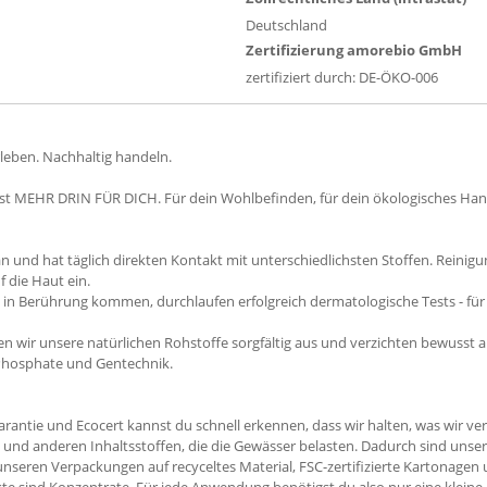
Deutschland
Zertifizierung amorebio GmbH
zertifiziert durch: DE-ÖKO-006
leben. Nachhaltig handeln.
t MEHR DRIN FÜR DICH. Für dein Wohlbefinden, für dein ökologisches Hand
an und hat täglich direkten Kontakt mit unterschiedlichsten Stoffen. Reini
 die Haut ein.
t in Berührung kommen, durchlaufen erfolgreich dermatologische Tests - für
 wir unsere natürlichen Rohstoffe sorgfältig aus und verzichten bewusst au
 Phosphate und Gentechnik.
arantie und Ecocert kannst du schnell erkennen, dass wir halten, was wir v
n und anderen Inhaltsstoffen, die die Gewässer belasten. Dadurch sind uns
nseren Verpackungen auf recyceltes Material, FSC-zertifizierte Kartonagen
te sind Konzentrate. Für jede Anwendung benötigst du also nur eine kleine 