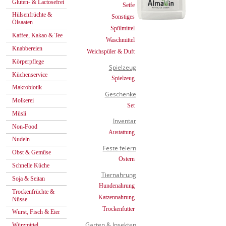
Gluten- & Lactosefrei
Seife
Hülsenfrüchte &
Sonstiges
Ölsaaten
Spülmittel
Kaffee, Kakao & Tee
Waschmittel
Knabbereien
Weichspüler & Duft
Körperpflege
Spielzeug
Küchenservice
Spielzeug
Makrobiotik
Geschenke
Molkerei
Set
Müsli
Inventar
Non-Food
Austattung
Nudeln
Feste feiern
Obst & Gemüse
Ostern
Schnelle Küche
Tiernahrung
Soja & Seitan
Hundenahrung
Trockenfrüchte &
Katzennahrung
Nüsse
Trockenfutter
Wurst, Fisch & Eier
Garten & Insekten
Würzmittel