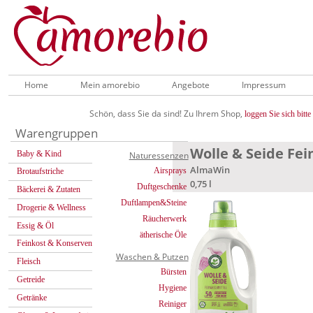
Home
Mein amorebio
Angebote
Impressum
Schön, dass Sie da sind! Zu Ihrem Shop,
loggen Sie sich bitte 
Warengruppen
Wolle & Seide Fe
Baby & Kind
Naturessenzen
AlmaWin
Airsprays
Brotaufstriche
0,75 l
Duftgeschenke
Bäckerei & Zutaten
Duftlampen&Steine
Drogerie & Wellness
Räucherwerk
Essig & Öl
ätherische Öle
Feinkost & Konserven
Waschen & Putzen
Fleisch
Bürsten
Getreide
Hygiene
Getränke
Reiniger