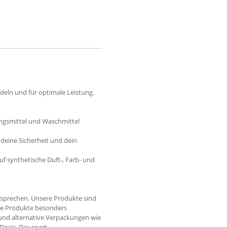
eln und für optimale Leistung.
gungsmittel und Waschmittel
 deine Sicherheit und dein
f synthetische Duft-, Farb- und
ersprechen. Unsere Produkte sind
ere Produkte besonders
 und alternative Verpackungen wie
Dosis. Das spart