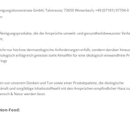
nigungskonzentrate GmbH; Talstrasse; 73650 Winterbach; +49 (07181) 97704-0
en
 Reinigungsprodukte, die die Ansprüche umwelt- und gesundheitsbewusster Verb
t.
 nicht nur höchste dermatologische Anforderungen erfüllt, sondern darüber hina
ogisch erfolgreich getestet steht AlmaWin für eine ökologisch einwandfreie Pro
ringt
ten von unserem Denken und Tun sowie einer Produktpalette, die ökologische
kraft und sorgfältige Inhaltsstoffwahl mit den Ansprüchen empfindlicher Haut zu
nsch & Natur werden lässt.
 Non-Food: