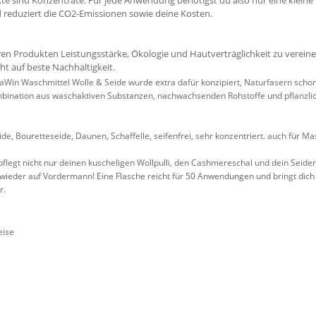
 reduziert die CO2-Emissionen sowie deine Kosten.
seren Produkten Leistungsstärke, Ökologie und Hautverträglichkeit zu verein
t auf beste Nachhaltigkeit.
Win Waschmittel Wolle & Seide wurde extra dafür konzipiert, Naturfasern schone
mbination aus waschaktiven Substanzen, nachwachsenden Rohstoffe und pflanzlic
seide, Bouretteseide, Daunen, Schaffelle, seifenfrei, sehr konzentriert. auch für
flegt nicht nur deinen kuscheligen Wollpulli, den Cashmereschal und dein Seiden
eder auf Vordermann! Eine Flasche reicht für 50 Anwendungen und bringt dich 
r.
eise