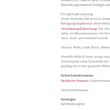
Verpackungsmaterial, Energie und
Für optimale Leistung.
Unser höchstes Ziel ist es, in un
Reinigungsergebnisse ohne Verzich
Verarbeitung/Zubereitung:
Das Alma
dafür mit Weizenproteinen. Die Ko
haut-, textil- und umweltschonend.
Ideal für Wolle, Seide, Batist, Wild
AlmaWin Wolle & Seide reinigt und p
Daunenjacke sowie Daunendecken wi
gepflegt durch den gesamten Winte
Sicherheitshinweise
Rechtliche Hinweise:
Gefahrenhinw
Sicherheitshinweise
Sonstiges
Zertifizierung/en