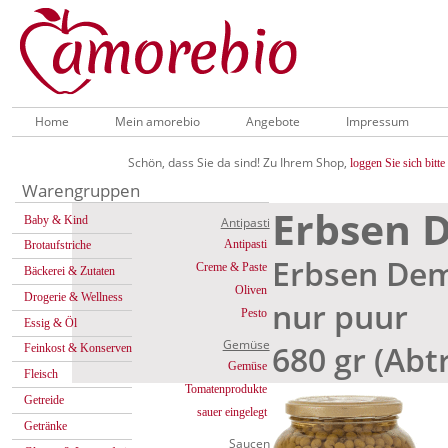
Home
Mein amorebio
Angebote
Impressum
Schön, dass Sie da sind! Zu Ihrem Shop,
loggen Sie sich bitte 
Warengruppen
Erbsen 
Baby & Kind
Antipasti
Antipasti
Brotaufstriche
Erbsen De
Creme & Paste
Bäckerei & Zutaten
Oliven
Drogerie & Wellness
nur puur
Pesto
Essig & Öl
Gemüse
680 gr (Abt
Feinkost & Konserven
Gemüse
Fleisch
Tomatenprodukte
Getreide
sauer eingelegt
Getränke
Saucen