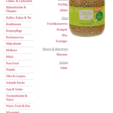
Gluten- & Lactosefrei
fruchtig
Hülsenfrüchte &
pikant
Ölsaaten
Kaffee, Kakao & Tee
Obst
Fruchtkonserven
Knabbereien
Kompott
Körperpflege
Mus
Küchenservice
Sonstiges
Makrobiotik
Nüsse & Maronen
Molkerei
Maronen
Müsli
Salate
Non-Food
Salate
Nudeln
Obst & Gemüse
Schnelle Küche
Soja & Seitan
Trockenfrüchte &
Nüsse
Wurst, Fisch & Eier
Würzmittel