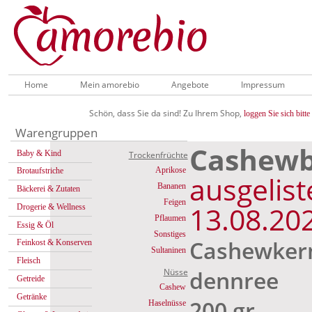
Home
Mein amorebio
Angebote
Impressum
Schön, dass Sie da sind! Zu Ihrem Shop,
loggen Sie sich bitte 
Warengruppen
Cashew
Baby & Kind
Trockenfrüchte
Aprikose
Brotaufstriche
ausgelist
Bananen
Bäckerei & Zutaten
Feigen
13.08.20
Drogerie & Wellness
Pflaumen
Essig & Öl
Sonstiges
Cashewker
Feinkost & Konserven
Sultaninen
Fleisch
dennree
Nüsse
Getreide
Cashew
Getränke
200 gr
Haselnüsse