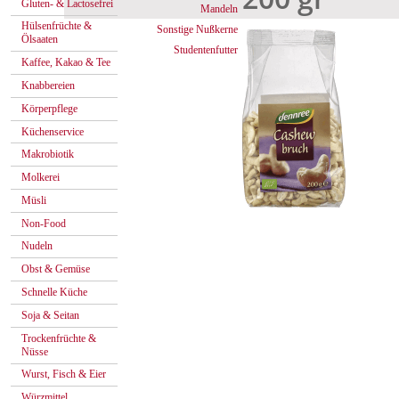
Gluten- & Lactosefrei
Mandeln
Hülsenfrüchte &
Sonstige Nußkerne
Ölsaaten
Studentenfutter
Kaffee, Kakao & Tee
Knabbereien
Körperpflege
Küchenservice
Makrobiotik
Molkerei
Müsli
Non-Food
Nudeln
Obst & Gemüse
Schnelle Küche
Soja & Seitan
Trockenfrüchte &
Nüsse
Wurst, Fisch & Eier
Würzmittel