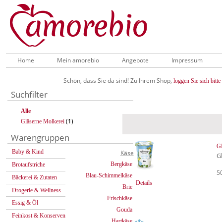
Home
Mein amorebio
Angebote
Impressum
Schön, dass Sie da sind! Zu Ihrem Shop,
loggen Sie sich bitte 
Suchfilter
Alle
(1)
Gläserne Molkerei
Warengruppen
GM
Baby & Kind
Käse
G
Bergkäse
Brotaufstriche
5
Blau-Schimmelkäse
Bäckerei & Zutaten
Details
Brie
Drogerie & Wellness
Frischkäse
Essig & Öl
Gouda
Feinkost & Konserven
Hartkäse