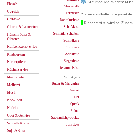
Alle Produkte mit dem Kühl
Fleisch
Mozzarella
Getreide
Parmesan
* Preise enthalten die gesetzl
Getränke
Rotkulturkäse
Dieser Artikel wird bei Zusa
Schafskäse
Gluten- & Lactosefrei
Schnittk. Scheiben
Hülsenfrüchte &
Ölsaaten
Schnittkäse
Kaffee, Kakao & Tee
Sonstiges
Weichkäse
Knabbereien
Ziegenkäse
Körperpflege
fettarme Käse
Küchenservice
Sonstiges
Makrobiotik
Butter & Margarine
Molkerei
Dessert
Müsli
Eier
Non-Food
Quark
Nudeln
Sahne
Obst & Gemüse
Sauermilchprodukte
Schnelle Küche
Sonstiges
Soja & Seitan