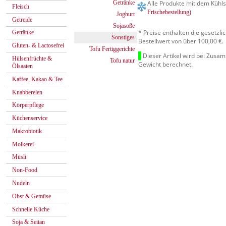
Getränke
Alle Produkte mit dem Kühls
Fleisch
Frischebestellung)
Joghurt
Getreide
Sojasoße
* Preise enthalten die gesetzl
Getränke
Sonstiges
Bestellwert von über 100,00 €.
Gluten- & Lactosefrei
Tofu Fertiggerichte
Dieser Artikel wird bei Zusa
Hülsenfrüchte &
Tofu natur
Gewicht berechnet.
Ölsaaten
Kaffee, Kakao & Tee
Knabbereien
Körperpflege
Küchenservice
Makrobiotik
Molkerei
Müsli
Non-Food
Nudeln
Obst & Gemüse
Schnelle Küche
Soja & Seitan