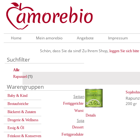
Home
Mein amorebio
Angebote
Impressum
Schön, dass Sie da sind! Zu Ihrem Shop,
loggen Sie sich bitte 
Suchfilter
Alle
(1)
Rapunzel
Warengruppen
Sojabohn
Baby & Kind
Seitan
Rapunz
200 gr
Fertiggerichte
Brotaufstriche
Wurst
Bäckerei & Zutaten
Details
Drogerie & Wellness
Soja
Dessert
Essig & Öl
Fertigprodukte
Feinkost & Konserven